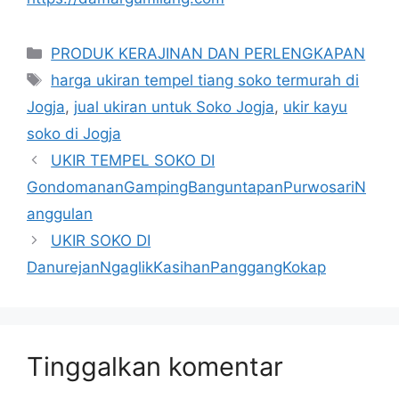
Kategori
PRODUK KERAJINAN DAN PERLENGKAPAN
Tag
harga ukiran tempel tiang soko termurah di
Jogja
,
jual ukiran untuk Soko Jogja
,
ukir kayu
soko di Jogja
UKIR TEMPEL SOKO DI
GondomananGampingBanguntapanPurwosariN
anggulan
UKIR SOKO DI
DanurejanNgaglikKasihanPanggangKokap
Tinggalkan komentar