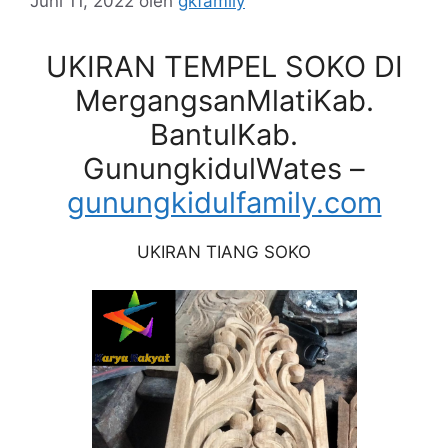
Juni 11, 2022
oleh
gkfamily
UKIRAN TEMPEL SOKO DI
MergangsanMlatiKab.
BantulKab.
GunungkidulWates –
gunungkidulfamily.com
UKIRAN TIANG SOKO