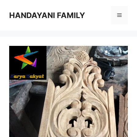
Langsung
ke
HANDAYANI FAMILY
Menu
isi