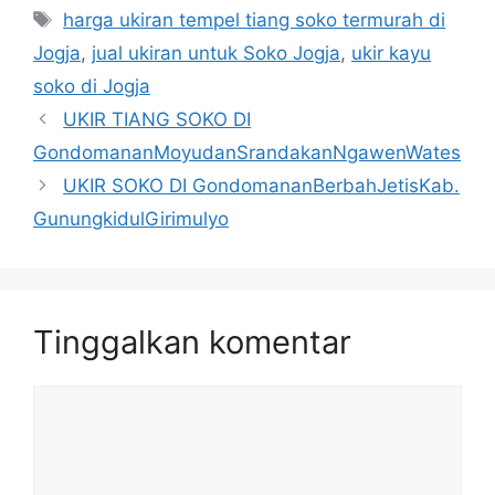
Tag
harga ukiran tempel tiang soko termurah di
Jogja
,
jual ukiran untuk Soko Jogja
,
ukir kayu
soko di Jogja
UKIR TIANG SOKO DI
GondomananMoyudanSrandakanNgawenWates
UKIR SOKO DI GondomananBerbahJetisKab.
GunungkidulGirimulyo
Tinggalkan komentar
Komentar