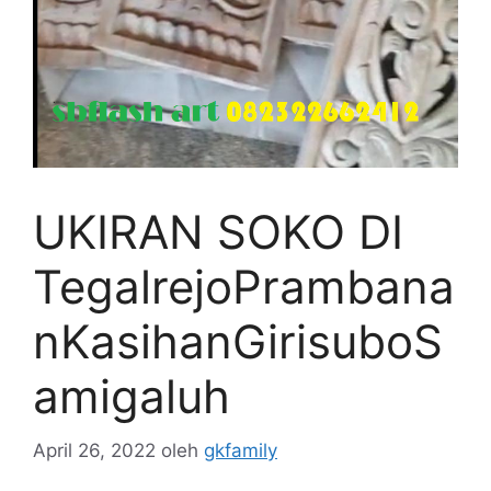
UKIRAN SOKO DI
TegalrejoPrambana
nKasihanGirisuboS
amigaluh
April 26, 2022
oleh
gkfamily