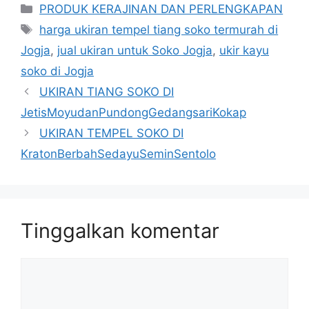
Kategori
PRODUK KERAJINAN DAN PERLENGKAPAN
Tag
harga ukiran tempel tiang soko termurah di
Jogja
,
jual ukiran untuk Soko Jogja
,
ukir kayu
soko di Jogja
UKIRAN TIANG SOKO DI
JetisMoyudanPundongGedangsariKokap
UKIRAN TEMPEL SOKO DI
KratonBerbahSedayuSeminSentolo
Tinggalkan komentar
Komentar