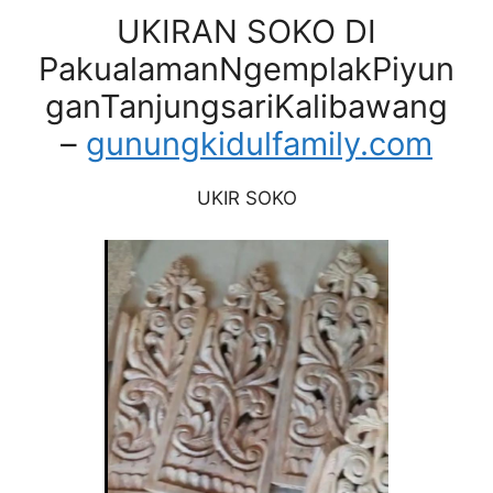
UKIRAN SOKO DI
PakualamanNgemplakPiyun
ganTanjungsariKalibawang
–
gunungkidulfamily.com
UKIR SOKO