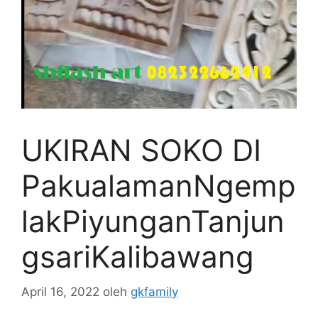
UKIRAN SOKO DI
PakualamanNgemp
lakPiyunganTanjun
gsariKalibawang
April 16, 2022
oleh
gkfamily