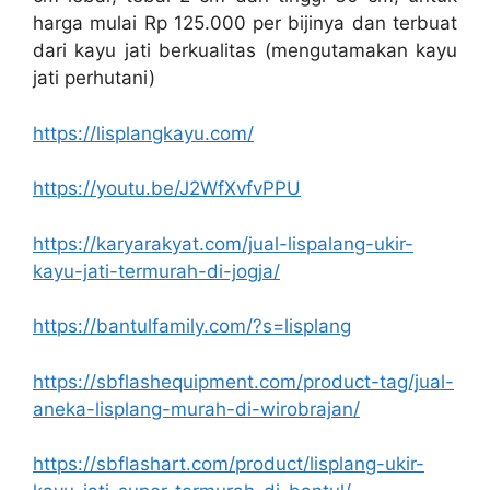
harga mulai Rp 125.000 per bijinya dan terbuat
dari kayu jati berkualitas (mengutamakan kayu
jati perhutani)
https://lisplangkayu.com/
https://youtu.be/J2WfXvfvPPU
https://karyarakyat.com/jual-lispalang-ukir-
kayu-jati-termurah-di-jogja/
https://bantulfamily.com/?s=lisplang
https://sbflashequipment.com/product-tag/jual-
aneka-lisplang-murah-di-wirobrajan/
https://sbflashart.com/product/lisplang-ukir-