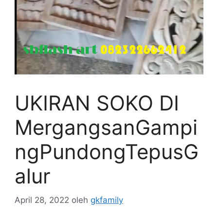
UKIRAN SOKO DI
MergangsanGampi
ngPundongTepusG
alur
April 28, 2022
oleh
gkfamily