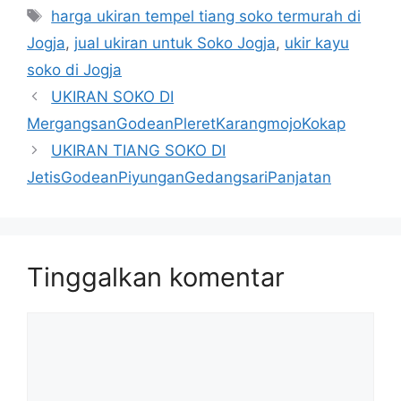
Tag
harga ukiran tempel tiang soko termurah di
Jogja
,
jual ukiran untuk Soko Jogja
,
ukir kayu
soko di Jogja
UKIRAN SOKO DI
MergangsanGodeanPleretKarangmojoKokap
UKIRAN TIANG SOKO DI
JetisGodeanPiyunganGedangsariPanjatan
Tinggalkan komentar
Komentar