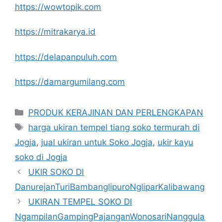
https://wowtopik.com
https://mitrakarya.id
https://delapanpuluh.com
https://damargumilang.com
Kategori
PRODUK KERAJINAN DAN PERLENGKAPAN
Tag
harga ukiran tempel tiang soko termurah di
Jogja
,
jual ukiran untuk Soko Jogja
,
ukir kayu
soko di Jogja
UKIR SOKO DI
DanurejanTuriBambanglipuroNgliparKalibawang
UKIRAN TEMPEL SOKO DI
NgampilanGampingPajanganWonosariNanggula