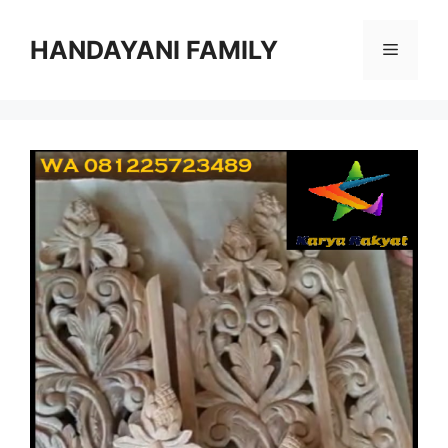
Langsung
ke
HANDAYANI FAMILY
Menu
isi