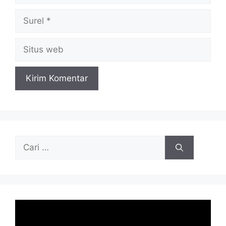
Surel
Situs
web
Cari
untuk: