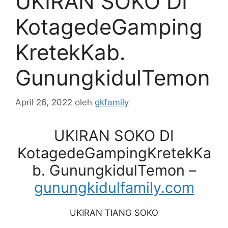
UKIRAN SOKO DI
KotagedeGamping
KretekKab.
GunungkidulTemon
April 26, 2022
oleh
gkfamily
UKIRAN SOKO DI
KotagedeGampingKretekKa
b. GunungkidulTemon –
gunungkidulfamily.com
UKIRAN TIANG SOKO