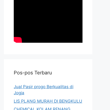
Pos-pos Terbaru
Jual Pasir progo Berkualitas di
Jogja
LIS PLANG MURAH DI BENGKULU
CHEMICAL KOLAM RENANG