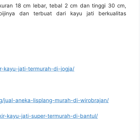
kuran 18 cm lebar, tebal 2 cm dan tinggi 30 cm,
jinya dan terbuat dari kayu jati berkualitas
r-kayu-jati-termurah-di-jogja/
g/jual-aneka-lisplang-murah-di-wirobrajan/
kir-kayu-jati-super-termurah-di-bantul/