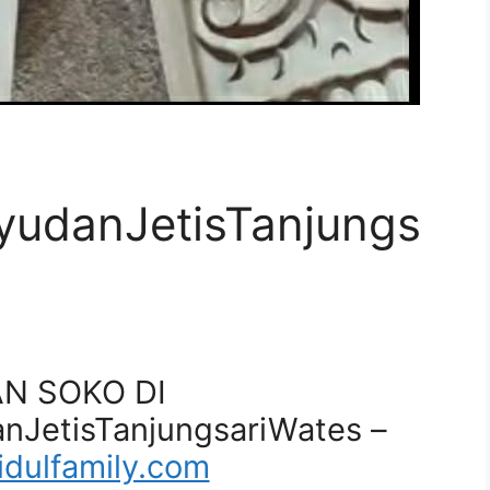
I
udanJetisTanjungs
AN SOKO DI
JetisTanjungsariWates –
dulfamily.com