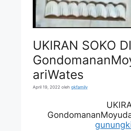
UKIRAN SOKO D
GondomananMoy
ariWates
April 19, 2022
oleh
gkfamily
UKIR
GondomananMoyudan
gunungki