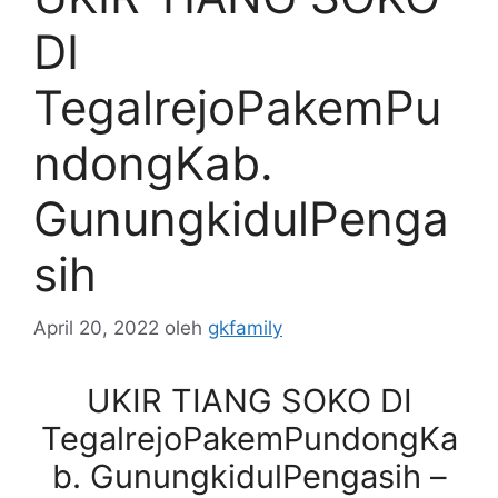
DI
TegalrejoPakemPu
ndongKab.
GunungkidulPenga
sih
April 20, 2022
oleh
gkfamily
UKIR TIANG SOKO DI
TegalrejoPakemPundongKa
b. GunungkidulPengasih –