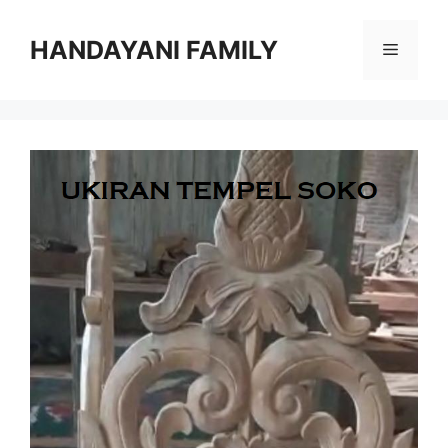
Langsung
ke
HANDAYANI FAMILY
Menu
isi