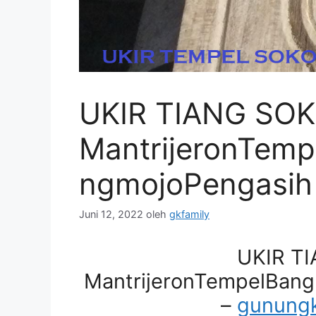
UKIR TIANG SOK
MantrijeronTem
ngmojoPengasih
Juni 12, 2022
oleh
gkfamily
UKIR T
MantrijeronTempelBan
–
gunungk