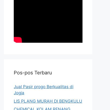
Pos-pos Terbaru
Jual Pasir progo Berkualitas di
Jogja
LIS PLANG MURAH DI BENGKULU
CHEMICAL KOLAM RENANG