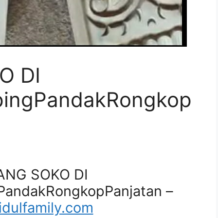
O DI
pingPandakRongkop
IANG SOKO DI
PandakRongkopPanjatan –
dulfamily.com