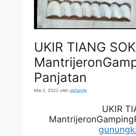
UKIR TIANG SOK
MantrijeronGam
Panjatan
Mei 2, 2022
oleh
gkfamily
UKIR T
MantrijeronGamping
gunungki