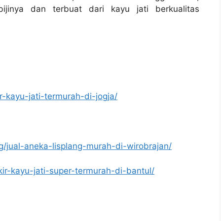
jinya dan terbuat dari kayu jati berkualitas
r-kayu-jati-termurah-di-jogja/
g/jual-aneka-lisplang-murah-di-wirobrajan/
kir-kayu-jati-super-termurah-di-bantul/