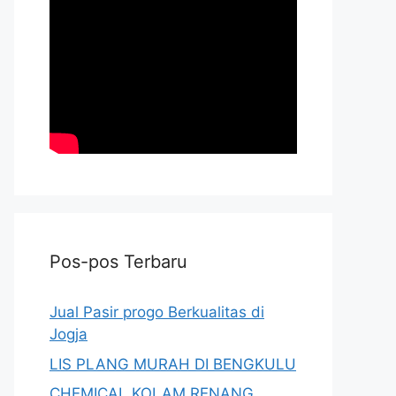
Pos-pos Terbaru
Jual Pasir progo Berkualitas di
Jogja
LIS PLANG MURAH DI BENGKULU
CHEMICAL KOLAM RENANG