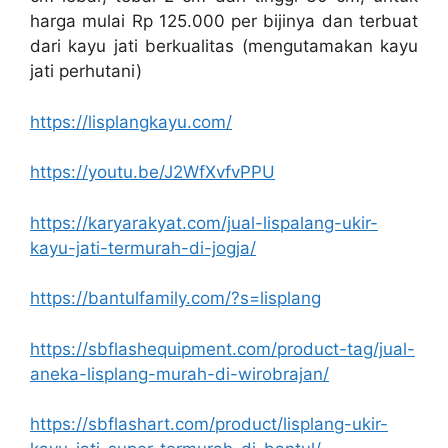
harga mulai Rp 125.000 per bijinya dan terbuat
dari kayu jati berkualitas (mengutamakan kayu
jati perhutani)
https://lisplangkayu.com/
https://youtu.be/J2WfXvfvPPU
https://karyarakyat.com/jual-lispalang-ukir-
kayu-jati-termurah-di-jogja/
https://bantulfamily.com/?s=lisplang
https://sbflashequipment.com/product-tag/jual-
aneka-lisplang-murah-di-wirobrajan/
https://sbflashart.com/product/lisplang-ukir-