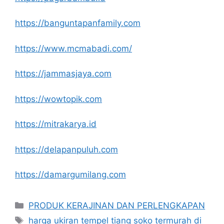
https://banguntapanfamily.com
https://www.mcmabadi.com/
https://jammasjaya.com
https://wowtopik.com
https://mitrakarya.id
https://delapanpuluh.com
https://damargumilang.com
Kategori
PRODUK KERAJINAN DAN PERLENGKAPAN
Tag
harga ukiran tempel tiang soko termurah di