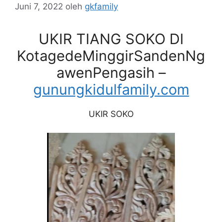
Juni 7, 2022
oleh
gkfamily
UKIR TIANG SOKO DI
KotagedeMinggirSandenNg
awenPengasih –
gunungkidulfamily.com
UKIR SOKO