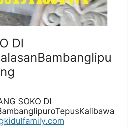
O DI
alasanBambanglipu
ang
IANG SOKO DI
ambanglipuroTepusKalibawa
kidulfamily.com