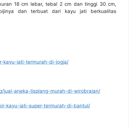
kuran 18 cm lebar, tebal 2 cm dan tinggi 30 cm,
jinya dan terbuat dari kayu jati berkualitas
r-kayu-jati-termurah-di-jogja/
g/jual-aneka-lisplang-murah-di-wirobrajan/
kir-kayu-jati-super-termurah-di-bantul/