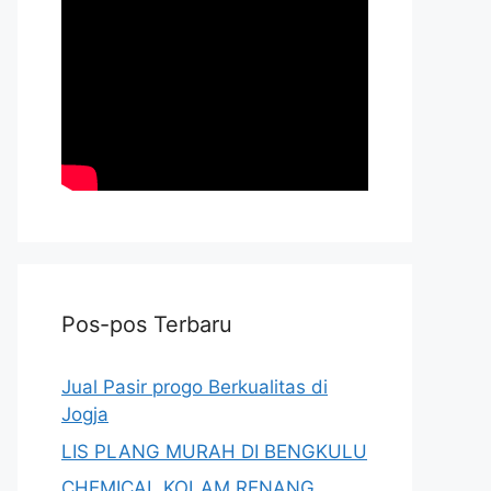
Pos-pos Terbaru
Jual Pasir progo Berkualitas di
Jogja
LIS PLANG MURAH DI BENGKULU
CHEMICAL KOLAM RENANG