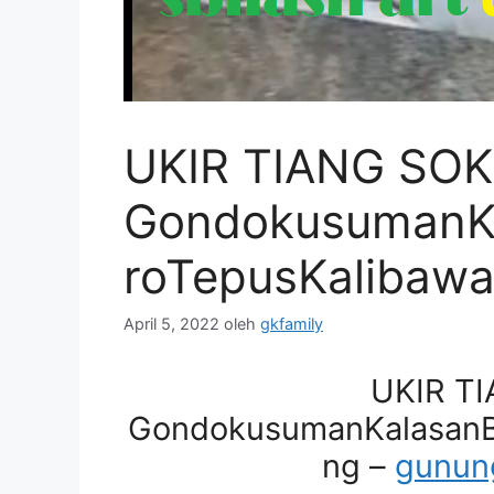
UKIR TIANG SOK
GondokusumanK
roTepusKalibaw
April 5, 2022
oleh
gkfamily
UKIR T
GondokusumanKalasanB
ng –
gunung