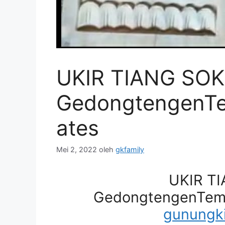
UKIR TIANG SOK
GedongtengenTe
ates
Mei 2, 2022
oleh
gkfamily
UKIR T
GedongtengenTemp
gunungki