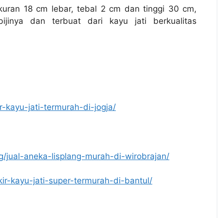
kuran 18 cm lebar, tebal 2 cm dan tinggi 30 cm,
jinya dan terbuat dari kayu jati berkualitas
r-kayu-jati-termurah-di-jogja/
g/jual-aneka-lisplang-murah-di-wirobrajan/
kir-kayu-jati-super-termurah-di-bantul/