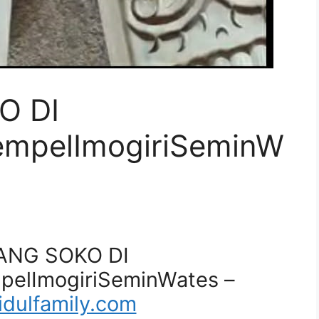
O DI
mpelImogiriSeminW
IANG SOKO DI
elImogiriSeminWates –
dulfamily.com