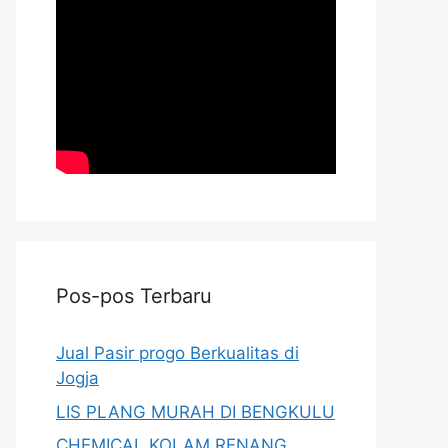
Pos-pos Terbaru
Jual Pasir progo Berkualitas di
Jogja
LIS PLANG MURAH DI BENGKULU
CHEMICAL KOLAM RENANG