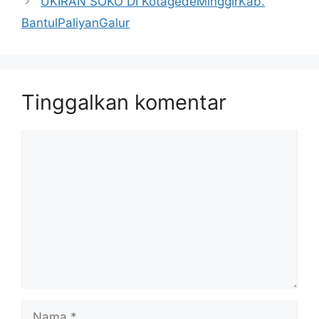
UKIRAN SOKO DI KotagedeMinggirKab.
BantulPaliyanGalur
Tinggalkan komentar
Komentar
Nama