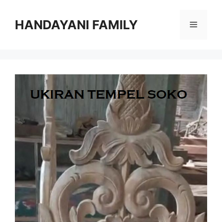
Langsung
ke
HANDAYANI FAMILY
Menu
isi