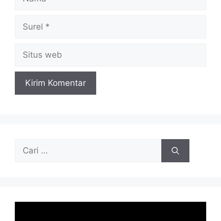
Surel
Situs
web
Cari
untuk: