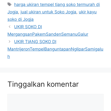
Tag
harga ukiran tempel tiang soko termurah di
Jogja
,
jual ukiran untuk Soko Jogja
,
ukir kayu
soko di Jogja
UKIR SOKO DI
MergangsanPakemSandenSemanuGalur
UKIR TIANG SOKO DI
MantrijeronTempelBanguntapanNgliparSamigalu
h
Tinggalkan komentar
Komentar