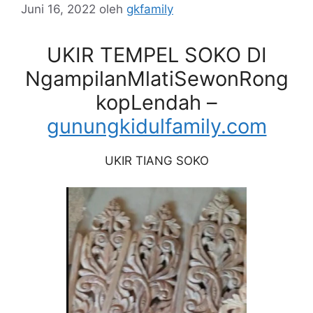
Juni 16, 2022
oleh
gkfamily
UKIR TEMPEL SOKO DI
NgampilanMlatiSewonRong
kopLendah –
gunungkidulfamily.com
UKIR TIANG SOKO