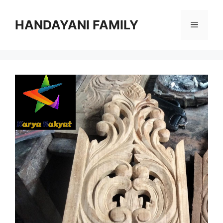
Langsung
ke
HANDAYANI FAMILY
Menu
isi