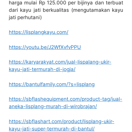
harga mulai Rp 125.000 per bijinya dan terbuat
dari kayu jati berkualitas (mengutamakan kayu
jati perhutani)
https://lisplangkayu.com/
https://youtu.be/J2WfXvfvPPU
https://karyarakyat.com/jual-lispalang-ukir-
kayu-jati-termurah-di-jogja/
https://bantulfamily.com/?s=lisplang
https://sbflashequipment.com/product-tag/jual-
aneka-lisplang-murah-di-wirobrajan/
https://sbflashart.com/product/lisplang-ukir-
kayu-jati-super-termurah-di-bantul/