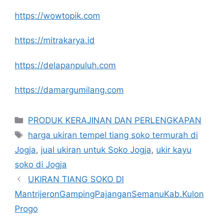
https://wowtopik.com
https://mitrakarya.id
https://delapanpuluh.com
https://damargumilang.com
Kategori
PRODUK KERAJINAN DAN PERLENGKAPAN
Tag
harga ukiran tempel tiang soko termurah di
Jogja
,
jual ukiran untuk Soko Jogja
,
ukir kayu
soko di Jogja
UKIRAN TIANG SOKO DI
MantrijeronGampingPajanganSemanuKab.Kulon
Progo