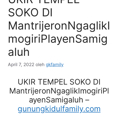
SOKO DI
MantrijeronNgaglikI
mogiriPlayenSamig
aluh
April 7, 2022
oleh
gkfamily
UKIR TEMPEL SOKO DI
MantrijeronNgaglikImogiriPl
ayenSamigaluh –
gunungkidulfamily.com