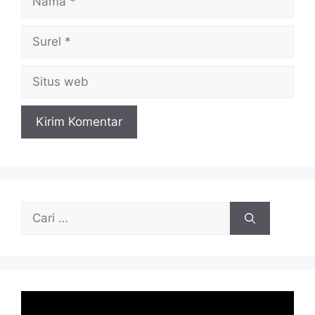
Surel
Situs
web
Cari
untuk: