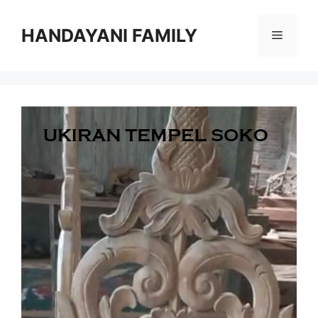
Langsung
ke
HANDAYANI FAMILY
Menu
isi