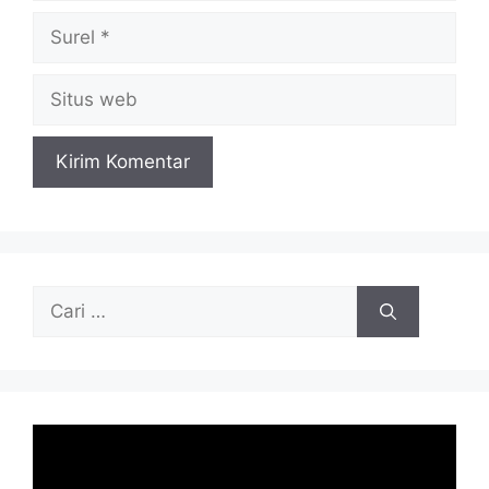
Surel
Situs
web
Cari
untuk: