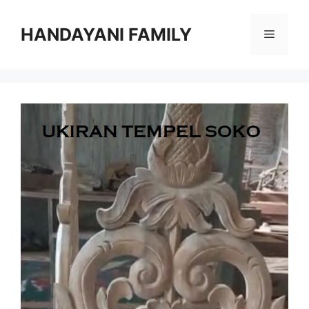
Langsung
ke
HANDAYANI FAMILY
Menu
isi