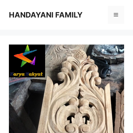
Langsung
ke
HANDAYANI FAMILY
Menu
isi