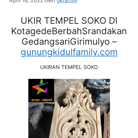
April 16, 2022
oleh
gkfamily
UKIR TEMPEL SOKO DI
KotagedeBerbahSrandakan
GedangsariGirimulyo –
gunungkidulfamily.com
UKIRAN TEMPEL SOKO