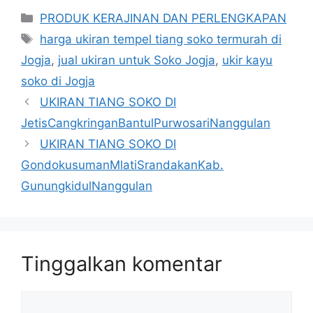
Kategori
PRODUK KERAJINAN DAN PERLENGKAPAN
Tag
harga ukiran tempel tiang soko termurah di
Jogja
,
jual ukiran untuk Soko Jogja
,
ukir kayu
soko di Jogja
UKIRAN TIANG SOKO DI
JetisCangkringanBantulPurwosariNanggulan
UKIRAN TIANG SOKO DI
GondokusumanMlatiSrandakanKab.
GunungkidulNanggulan
Tinggalkan komentar
Komentar