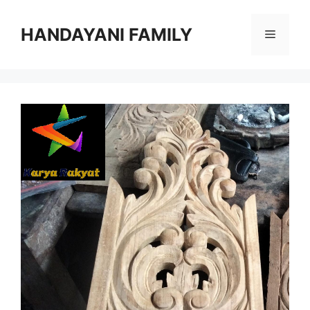
Langsung
ke
HANDAYANI FAMILY
Menu
isi