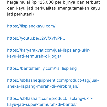
harga mulai Rp 125.000 per bijinya dan terbuat
dari kayu jati berkualitas (mengutamakan kayu
jati perhutani)
https://lisplangkayu.com/
https://youtu.be/J2WfXvfvPPU
https://karyarakyat.com/jual-lispalang-ukir-
kayu-jati-termurah-di-jogja/
https://bantulfamily.com/?s=lisplang
https://sbflashequipment.com/product-tag/jual-
aneka-lisplang-murah-di-wirobrajan/
https://sbflashart.com/product/lisplang-ukir-
kayu-jati-super-termurah-di-bantul/