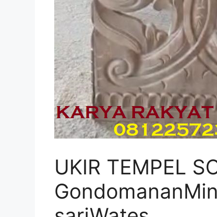
UKIR TEMPEL SO
GondomananMin
sariWates