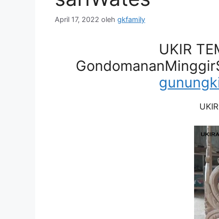
April 17, 2022
oleh
gkfamily
UKIR TE
GondomananMinggir
gunungki
UKIR