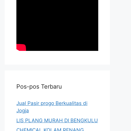
Pos-pos Terbaru
Jual Pasir progo Berkualitas di
Jogja
LIS PLANG MURAH DI BENGKULU
CHEMICAL KOLAM RENANG