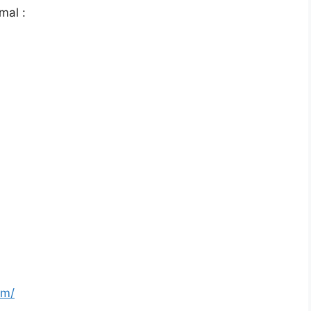
mal :
om/