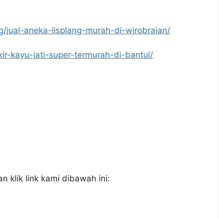
g/jual-aneka-lisplang-murah-di-wirobrajan/
kir-kayu-jati-super-termurah-di-bantul/
 klik link kami dibawah ini: