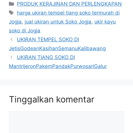
Kategori
PRODUK KERAJINAN DAN PERLENGKAPAN
Tag
harga ukiran tempel tiang soko termurah di
Jogja
,
jual ukiran untuk Soko Jogja
,
ukir kayu
soko di Jogja
UKIRAN TEMPEL SOKO DI
JetisGodeanKasihanSemanuKalibawang
UKIRAN TIANG SOKO DI
MantrijeronPakemPandakPurwosariGalur
Tinggalkan komentar
Komentar