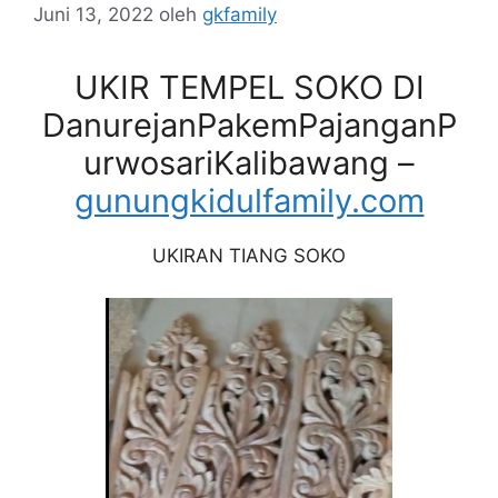
Juni 13, 2022
oleh
gkfamily
UKIR TEMPEL SOKO DI
DanurejanPakemPajanganP
urwosariKalibawang –
gunungkidulfamily.com
UKIRAN TIANG SOKO