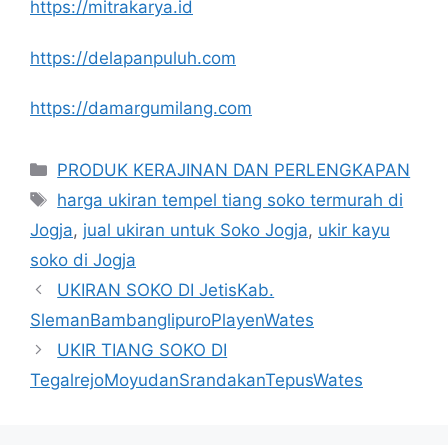
https://mitrakarya.id
https://delapanpuluh.com
https://damargumilang.com
Kategori
PRODUK KERAJINAN DAN PERLENGKAPAN
Tag
harga ukiran tempel tiang soko termurah di
Jogja
,
jual ukiran untuk Soko Jogja
,
ukir kayu
soko di Jogja
UKIRAN SOKO DI JetisKab.
SlemanBambanglipuroPlayenWates
UKIR TIANG SOKO DI
TegalrejoMoyudanSrandakanTepusWates