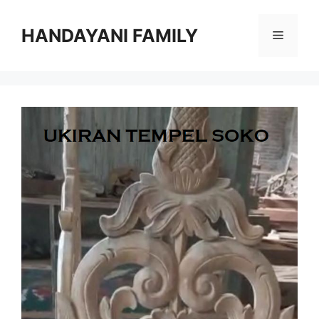
Langsung
ke
HANDAYANI FAMILY
Menu
isi