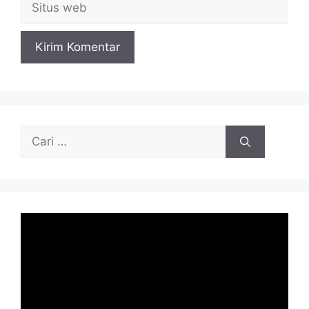
web
Cari
untuk: