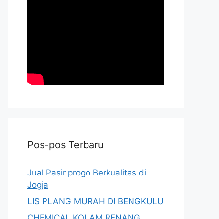
Pos-pos Terbaru
Jual Pasir progo Berkualitas di
Jogja
LIS PLANG MURAH DI BENGKULU
CHEMICAL KOLAM RENANG