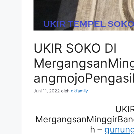
UKIR SOKO DI
MergangsanMing
angmojoPengasi
Juni 11, 2022
oleh
gkfamily
UKI
MergangsanMinggirBan
h –
gunung