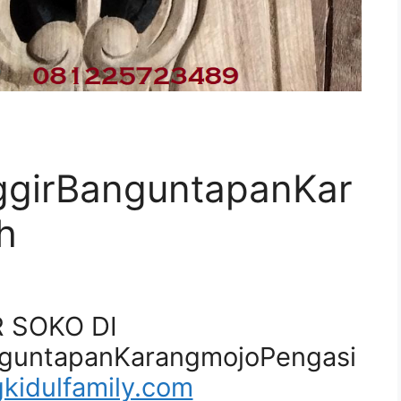
girBanguntapanKar
h
R SOKO DI
guntapanKarangmojoPengasi
kidulfamily.com