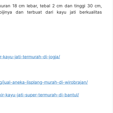
kuran 18 cm lebar, tebal 2 cm dan tinggi 30 cm,
jinya dan terbuat dari kayu jati berkualitas
r-kayu-jati-termurah-di-jogja/
g/jual-aneka-lisplang-murah-di-wirobrajan/
kir-kayu-jati-super-termurah-di-bantul/