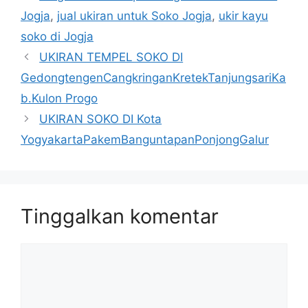
Jogja
,
jual ukiran untuk Soko Jogja
,
ukir kayu
soko di Jogja
UKIRAN TEMPEL SOKO DI
GedongtengenCangkringanKretekTanjungsariKa
b.Kulon Progo
UKIRAN SOKO DI Kota
YogyakartaPakemBanguntapanPonjongGalur
Tinggalkan komentar
Komentar