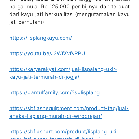
harga mulai Rp 125.000 per bijinya dan terbuat
dari kayu jati berkualitas (mengutamakan kayu
jati perhutani)
https://lisplangkayu.com/
https://youtu.be/J2WfXvfvPPU
https://karyarakyat.com/jual-lispalang-ukir-
kayu-jati-termurah-di-jogja/
https://bantulfamily.com/?s=lisplang
https://sbflashequipment.com/product-tag/jual-
aneka-lisplang-murah-di-wirobrajan/
https://sbflashart.com/product/lisplang-ukir-