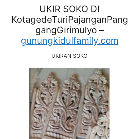
UKIR SOKO DI
KotagedeTuriPajanganPang
gangGirimulyo –
gunungkidulfamily.com
UKIRAN SOKO