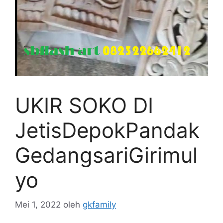
UKIR SOKO DI
JetisDepokPandak
GedangsariGirimul
yo
Mei 1, 2022
oleh
gkfamily