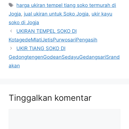
Tag
harga ukiran tempel tiang soko termurah di
Jogja
,
jual ukiran untuk Soko Jogja
,
ukir kayu
soko di Jogja
UKIRAN TEMPEL SOKO DI
KotagedeMlatiJetisPurwosariPengasih
UKIR TIANG SOKO DI
GedongtengenGodeanSedayuGedangsariSrand
akan
Tinggalkan komentar
Komentar