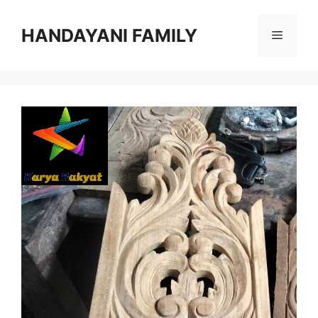
Langsung
ke
HANDAYANI FAMILY
Menu
isi