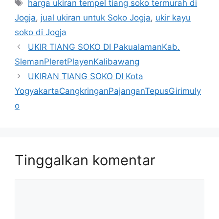
Tag
harga ukiran tempel tiang soko termurah di
Jogja
,
jual ukiran untuk Soko Jogja
,
ukir kayu
soko di Jogja
UKIR TIANG SOKO DI PakualamanKab.
SlemanPleretPlayenKalibawang
UKIRAN TIANG SOKO DI Kota
YogyakartaCangkringanPajanganTepusGirimuly
o
Tinggalkan komentar
Komentar