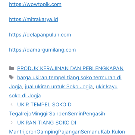
https://wowtopik.com
https://mitrakarya.id
https://delapanpuluh.com
https://damargumilang.com
Kategori
PRODUK KERAJINAN DAN PERLENGKAPAN
Tag
harga ukiran tempel tiang soko termurah di
Jogja
,
jual ukiran untuk Soko Jogja
,
ukir kayu
soko di Jogja
UKIR TEMPEL SOKO DI
TegalrejoMinggirSandenSeminPengasih
UKIRAN TIANG SOKO DI
MantrijeronGampingPajanganSemanuKab.Kulon