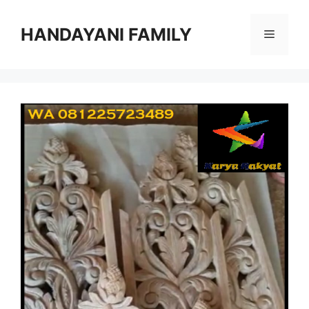
Langsung
ke
HANDAYANI FAMILY
Menu
isi