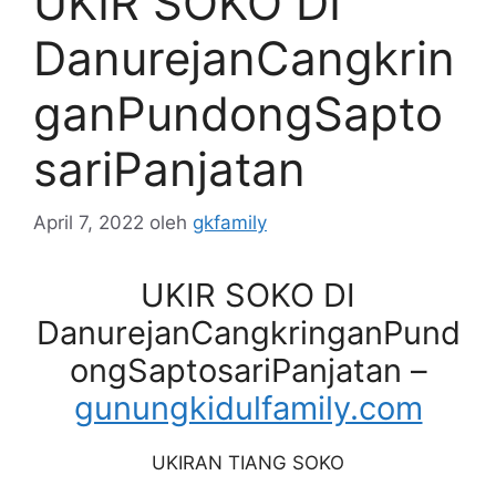
UKIR SOKO DI
DanurejanCangkrin
ganPundongSapto
sariPanjatan
April 7, 2022
oleh
gkfamily
UKIR SOKO DI
DanurejanCangkringanPund
ongSaptosariPanjatan –
gunungkidulfamily.com
UKIRAN TIANG SOKO