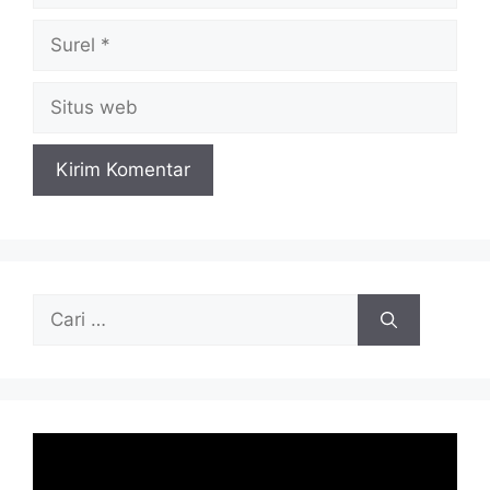
Surel
Situs
web
Cari
untuk: