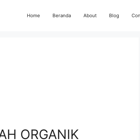
Home
Beranda
About
Blog
Con
AH ORGANIK