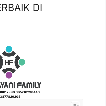
RBAIK DI
218817990 085210238440
3877829204