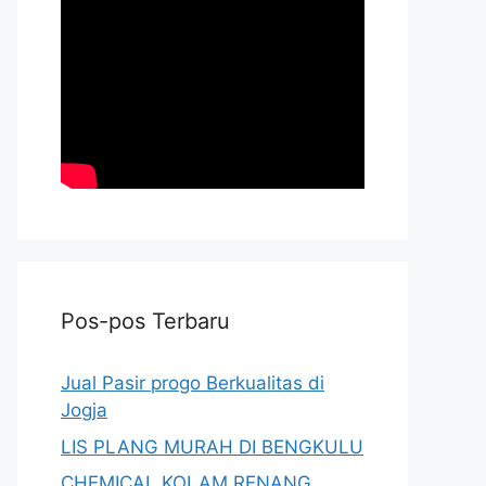
Pos-pos Terbaru
Jual Pasir progo Berkualitas di
Jogja
LIS PLANG MURAH DI BENGKULU
CHEMICAL KOLAM RENANG