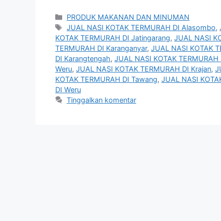
Kategori
PRODUK MAKANAN DAN MINUMAN
Tag
JUAL NASI KOTAK TERMURAH DI Alasombo
,
KOTAK TERMURAH DI Jatingarang
,
JUAL NASI K
TERMURAH DI Karanganyar
,
JUAL NASI KOTAK T
DI Karangtengah
,
JUAL NASI KOTAK TERMURAH D
Weru
,
JUAL NASI KOTAK TERMURAH DI Krajan
,
J
KOTAK TERMURAH DI Tawang
,
JUAL NASI KOTAK
DI Weru
Tinggalkan komentar