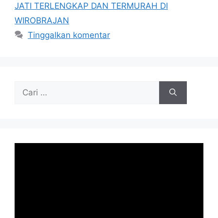
JATI TERLENGKAP DAN TERMURAH DI
WIROBRAJAN
Tinggalkan komentar
Cari
untuk: