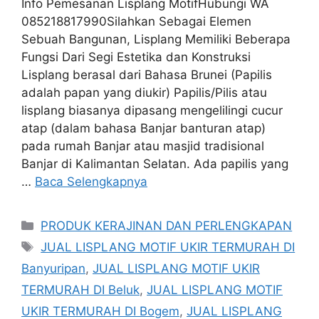
Info Pemesanan Lisplang MotifHubungi WA
085218817990Silahkan Sebagai Elemen
Sebuah Bangunan, Lisplang Memiliki Beberapa
Fungsi Dari Segi Estetika dan Konstruksi
Lisplang berasal dari Bahasa Brunei (Papilis
adalah papan yang diukir) Papilis/Pilis atau
lisplang biasanya dipasang mengelilingi cucur
atap (dalam bahasa Banjar banturan atap)
pada rumah Banjar atau masjid tradisional
Banjar di Kalimantan Selatan. Ada papilis yang
…
Baca Selengkapnya
Kategori
PRODUK KERAJINAN DAN PERLENGKAPAN
Tag
JUAL LISPLANG MOTIF UKIR TERMURAH DI
Banyuripan
,
JUAL LISPLANG MOTIF UKIR
TERMURAH DI Beluk
,
JUAL LISPLANG MOTIF
UKIR TERMURAH DI Bogem
,
JUAL LISPLANG