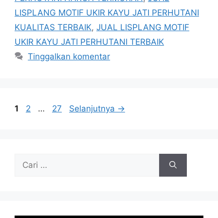
LISPLANG MOTIF UKIR KAYU JATI PERHUTANI
KUALITAS TERBAIK
,
JUAL LISPLANG MOTIF
UKIR KAYU JATI PERHUTANI TERBAIK
Tinggalkan komentar
Halaman
Halaman
Halaman
1
2
…
27
Selanjutnya
→
Cari
untuk: