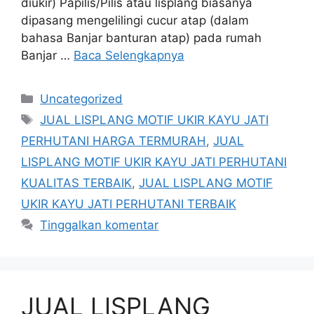
diukir) Papilis/Pilis atau lisplang biasanya
dipasang mengelilingi cucur atap (dalam
bahasa Banjar banturan atap) pada rumah
Banjar …
Baca Selengkapnya
Kategori
Uncategorized
Tag
JUAL LISPLANG MOTIF UKIR KAYU JATI
PERHUTANI HARGA TERMURAH
,
JUAL
LISPLANG MOTIF UKIR KAYU JATI PERHUTANI
KUALITAS TERBAIK
,
JUAL LISPLANG MOTIF
UKIR KAYU JATI PERHUTANI TERBAIK
Tinggalkan komentar
JUAL LISPLANG