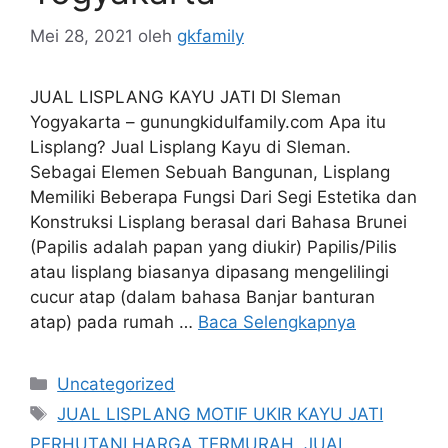
Mei 28, 2021
oleh
gkfamily
JUAL LISPLANG KAYU JATI DI Sleman
Yogyakarta – gunungkidulfamily.com Apa itu
Lisplang? Jual Lisplang Kayu di Sleman.
Sebagai Elemen Sebuah Bangunan, Lisplang
Memiliki Beberapa Fungsi Dari Segi Estetika dan
Konstruksi Lisplang berasal dari Bahasa Brunei
(Papilis adalah papan yang diukir) Papilis/Pilis
atau lisplang biasanya dipasang mengelilingi
cucur atap (dalam bahasa Banjar banturan
atap) pada rumah …
Baca Selengkapnya
Kategori
Uncategorized
Tag
JUAL LISPLANG MOTIF UKIR KAYU JATI
PERHUTANI HARGA TERMURAH
,
JUAL