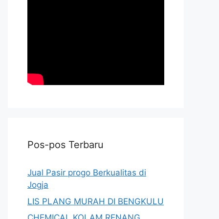
Pos-pos Terbaru
Jual Pasir progo Berkualitas di
Jogja
LIS PLANG MURAH DI BENGKULU
CHEMICAL KOLAM RENANG