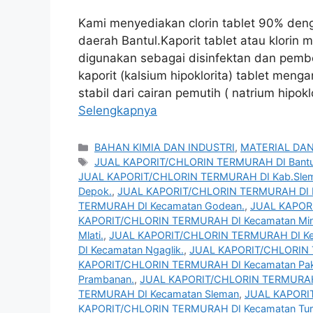
Kami menyediakan clorin tablet 90% deng
daerah Bantul.Kaporit tablet atau klori
digunakan sebagai disinfektan dan pember
kaporit (kalsium hipoklorita) tablet meng
stabil dari cairan pemutih ( natrium hipo
Selengkapnya
Kategori
BAHAN KIMIA DAN INDUSTRI
,
MATERIAL DAN
Tag
JUAL KAPORIT/CHLORIN TERMURAH DI Bantu
JUAL KAPORIT/CHLORIN TERMURAH DI Kab.Sle
Depok.
,
JUAL KAPORIT/CHLORIN TERMURAH DI 
TERMURAH DI Kecamatan Godean.
,
JUAL KAPORI
KAPORIT/CHLORIN TERMURAH DI Kecamatan Ming
Mlati.
,
JUAL KAPORIT/CHLORIN TERMURAH DI Ke
DI Kecamatan Ngaglik.
,
JUAL KAPORIT/CHLORIN 
KAPORIT/CHLORIN TERMURAH DI Kecamatan Pa
Prambanan.
,
JUAL KAPORIT/CHLORIN TERMURAH 
TERMURAH DI Kecamatan Sleman
,
JUAL KAPORI
KAPORIT/CHLORIN TERMURAH DI Kecamatan Turi