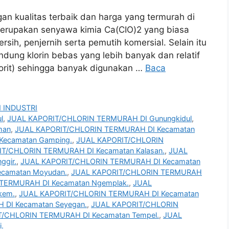
an kualitas terbaik dan harga yang termurah di
n merupakan senyawa kimia Ca(CIO)2 yang biasa
sih, penjernih serta pemutih komersial. Selain itu
andung klorin bebas yang lebih banyak dan relatif
klorit) sehingga banyak digunakan …
Baca
 INDUSTRI
l
,
JUAL KAPORIT/CHLORIN TERMURAH DI Gunungkidul
,
man
,
JUAL KAPORIT/CHLORIN TERMURAH DI Kecamatan
Kecamatan Gamping.
,
JUAL KAPORIT/CHLORIN
T/CHLORIN TERMURAH DI Kecamatan Kalasan.
,
JUAL
gir.
,
JUAL KAPORIT/CHLORIN TERMURAH DI Kecamatan
camatan Moyudan.
,
JUAL KAPORIT/CHLORIN TERMURAH
TERMURAH DI Kecamatan Ngemplak.
,
JUAL
kem.
,
JUAL KAPORIT/CHLORIN TERMURAH DI Kecamatan
DI Kecamatan Seyegan.
,
JUAL KAPORIT/CHLORIN
T/CHLORIN TERMURAH DI Kecamatan Tempel.
,
JUAL
.