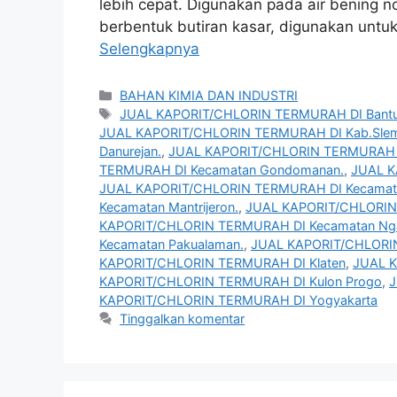
lebih cepat. Digunakan pada air bening no
berbentuk butiran kasar, digunakan unt
Selengkapnya
Kategori
BAHAN KIMIA DAN INDUSTRI
Tag
JUAL KAPORIT/CHLORIN TERMURAH DI Bantu
JUAL KAPORIT/CHLORIN TERMURAH DI Kab.Sle
Danurejan.
,
JUAL KAPORIT/CHLORIN TERMURAH 
TERMURAH DI Kecamatan Gondomanan.
,
JUAL K
JUAL KAPORIT/CHLORIN TERMURAH DI Kecamata
Kecamatan Mantrijeron.
,
JUAL KAPORIT/CHLORIN
KAPORIT/CHLORIN TERMURAH DI Kecamatan Nga
Kecamatan Pakualaman.
,
JUAL KAPORIT/CHLORIN
KAPORIT/CHLORIN TERMURAH DI Klaten
,
JUAL K
KAPORIT/CHLORIN TERMURAH DI Kulon Progo
,
J
KAPORIT/CHLORIN TERMURAH DI Yogyakarta
Tinggalkan komentar