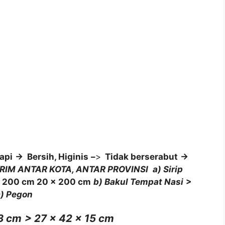
api
-> Bersih, Higinis
–
>
Tidak berserabut
->
IRIM ANTAR KOTA, ANTAR PROVINSI
a) Sirip
x 200 cm 20 x 200 cm
b) Bakul Tempat Nasi
>
c) Pegon
13 cm
> 27 x 42 x 15 cm