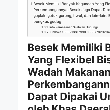
Besek Memiliki Banyak Kegunaan Yang Fle
Perkembangannya, Besek Juga Dapat Dipak
geplak, getuk goreng, tiwul, dan lain-lain
bungkus gudeg
Info Pemesanan Silahkan Hubungi
Call/wa : 085218817990 08387782920
Besek Memiliki
Yang Flexibel Bi
Wadah Makanan
Perkembanganny
Dapat Dipakai U
oleh Khas Daerah