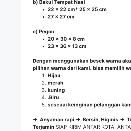
b) Bakul Tempat Nasi
22 x 22 cm* 25 x 25 cm
27 x 27 cm
c) Pegon
20 x 30 x 8 cm
23 x 36 x 13 cm
Dengan menggunakan besek warna akan 
pilihan warna dari kami.
bisa memilih w
Hijau
merah
kuning
.Biru
seseuai keinginan pelanggan kam
-> Anyaman rapi
-> Bersih, Higinis
-> T
Terjamin
SIAP KIRIM ANTAR KOTA, ANT