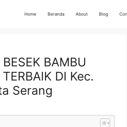
Home
Beranda
About
Blog
Con
I BESEK BAMBU
ERBAIK DI Kec.
ta Serang