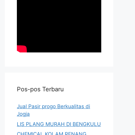
Pos-pos Terbaru
Jual Pasir progo Berkualitas di
Jogja
LIS PLANG MURAH DI BENGKULU
CHEMICAL KOLAM RENANG