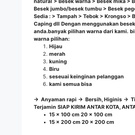
natural
> Besek warna
> Besek mika
> B
Besek jumbo/besek tumbu
> Besek pe
Sedia : > Tampah > Tebok > Krongso >
Caping dll
Dengan menggunakan besek w
anda.banyak pilihan warna dari kami.
b
warna pilihan:
Hijau
merah
kuning
Biru
seseuai keinginan pelanggan
kami semua bisa
-> Anyaman rapi
-> Bersih, Higinis
-> T
Terjamin
SIAP KIRIM ANTAR KOTA, ANT
15 x 100 cm 20 x 100 cm
15 x 200 cm 20 x 200 cm