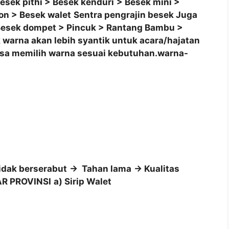
esek pithi
> Besek kenduri
> Besek mini
>
gon
> Besek walet
Sentra pengrajin besek Juga
 Besek dompet > Pincuk > Rantang Bambu >
arna akan lebih syantik untuk acara/hajatan
isa memilih warna sesuai kebutuhan.warna-
idak berserabut
-> Tahan lama
-> Kualitas
AR PROVINSI
a) Sirip Walet