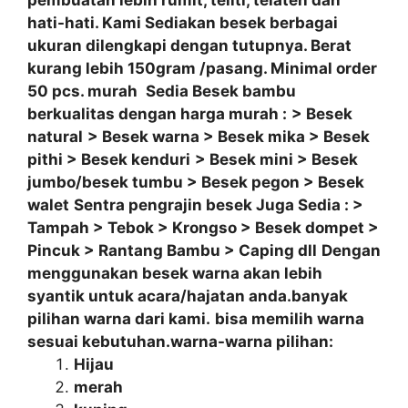
hati-hati. Kami Sediakan besek berbagai
ukuran dilengkapi dengan tutupnya. Berat
kurang lebih 150gram /pasang. Minimal order
50 pcs. murah
Sedia Besek bambu
berkualitas dengan harga murah :
> Besek
natural
> Besek warna
> Besek mika
> Besek
pithi
> Besek kenduri
> Besek mini
> Besek
jumbo/besek tumbu
> Besek pegon
> Besek
walet
Sentra pengrajin besek Juga Sedia : >
Tampah > Tebok > Krongso > Besek dompet >
Pincuk > Rantang Bambu > Caping dll
Dengan
menggunakan besek warna akan lebih
syantik untuk acara/hajatan anda.banyak
pilihan warna dari kami.
bisa memilih warna
sesuai kebutuhan.warna-warna pilihan:
Hijau
merah