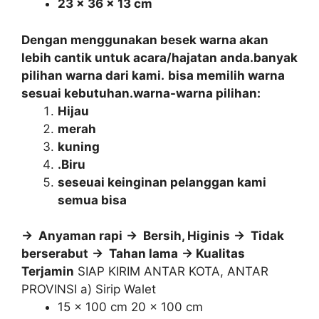
23 x 36 x 13 cm
Dengan menggunakan besek warna akan
lebih cantik untuk acara/hajatan anda.banyak
pilihan warna dari kami.
bisa memilih warna
sesuai kebutuhan.warna-warna pilihan:
Hijau
merah
kuning
.Biru
seseuai keinginan pelanggan kami
semua bisa
-> Anyaman rapi
-> Bersih, Higinis
-> Tidak
berserabut
-> Tahan lama
-> Kualitas
Terjamin
SIAP KIRIM ANTAR KOTA, ANTAR
PROVINSI
a) Sirip Walet
15 x 100 cm 20 x 100 cm