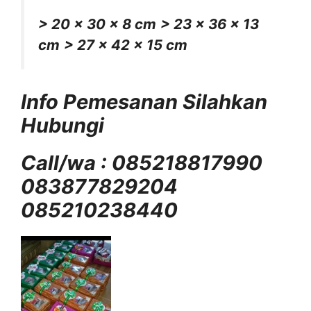
> 20 x 30 x 8 cm
> 23 x 36 x 13
cm
> 27 x 42 x 15 cm
Info Pemesanan Silahkan
Hubungi
Call/wa : 085218817990
083877829204
085210238440