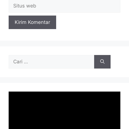
Situs
web
Cari
untuk: