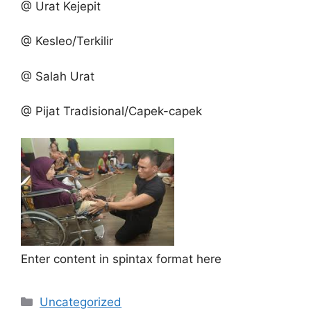
@ Urat Kejepit
@ Kesleo/Terkilir
@ Salah Urat
@ Pijat Tradisional/Capek-capek
Enter content in spintax format here
Kategori
Uncategorized