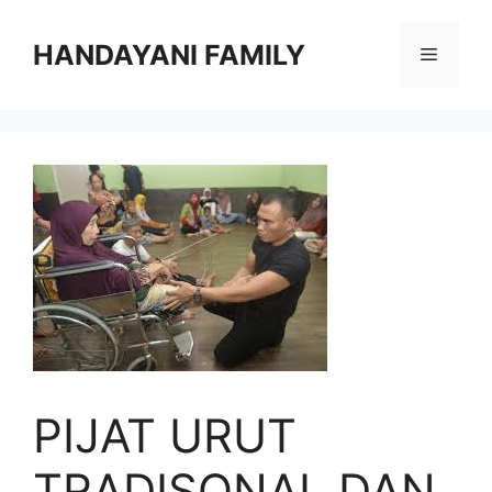
Langsung
ke
HANDAYANI FAMILY
Menu
isi
PIJAT URUT
TRADISONAL DAN