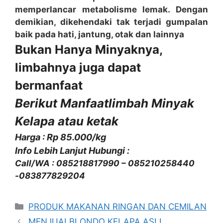
memperlancar metabolisme lemak. Dengan
demikian, dikehendaki tak terjadi gumpalan
baik pada hati, jantung, otak dan lainnya
Bukan Hanya Minyaknya,
limbahnya juga dapat
bermanfaat
Berikut Manfaatlimbah
Minyak
Kelapa atau ketak
Harga : Rp 85.000/kg
Info Lebih Lanjut Hubungi :
Call/WA : 085218817990 – 085210258440
-083877829204
Kategori
PRODUK MAKANAN RINGAN DAN CEMILAN
MENJUALBLONDO KELAPA ASLI