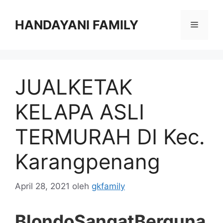
Langsung
ke
HANDAYANI FAMILY
Menu
isi
JUALKETAK
KELAPA ASLI
TERMURAH DI Kec.
Karangpenang
April 28, 2021
oleh
gkfamily
BlondoSangatBerguna