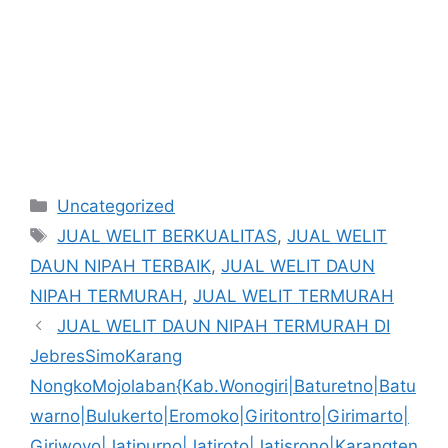
Kategori
Uncategorized
Tag
JUAL WELIT BERKUALITAS
,
JUAL WELIT
DAUN NIPAH TERBAIK
,
JUAL WELIT DAUN
NIPAH TERMURAH
,
JUAL WELIT TERMURAH
JUAL WELIT DAUN NIPAH TERMURAH DI
JebresSimoKarang
NongkoMojolaban{Kab.Wonogiri|Baturetno|Batu
warno|Bulukerto|Eromoko|Giritontro|Girimarto|
Giriwoyo|Jatipurno|Jatiroto|Jatisrono|Karangten