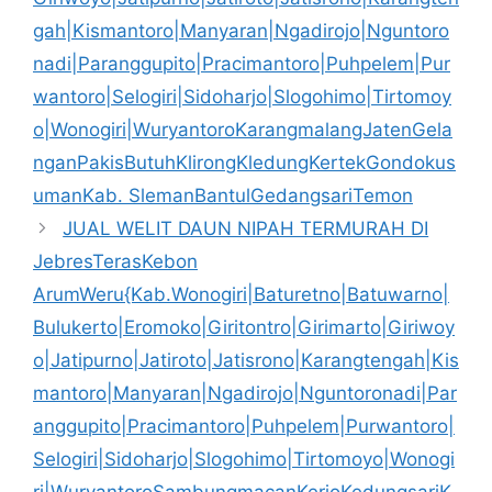
gah|Kismantoro|Manyaran|Ngadirojo|Nguntoro
nadi|Paranggupito|Pracimantoro|Puhpelem|Pur
wantoro|Selogiri|Sidoharjo|Slogohimo|Tirtomoy
o|Wonogiri|WuryantoroKarangmalangJatenGela
nganPakisButuhKlirongKledungKertekGondokus
umanKab. SlemanBantulGedangsariTemon
JUAL WELIT DAUN NIPAH TERMURAH DI
JebresTerasKebon
ArumWeru{Kab.Wonogiri|Baturetno|Batuwarno|
Bulukerto|Eromoko|Giritontro|Girimarto|Giriwoy
o|Jatipurno|Jatiroto|Jatisrono|Karangtengah|Kis
mantoro|Manyaran|Ngadirojo|Nguntoronadi|Par
anggupito|Pracimantoro|Puhpelem|Purwantoro|
Selogiri|Sidoharjo|Slogohimo|Tirtomoyo|Wonogi