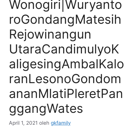
Wonogiri|Wuryanto
roGondangMatesih
Rejowinangun
UtaraCandimulyoK
aligesingAmbalKalo
ranLesonoGondom
ananMlatiPleretPan
ggangWates
April 1, 2021
oleh
gkfamily