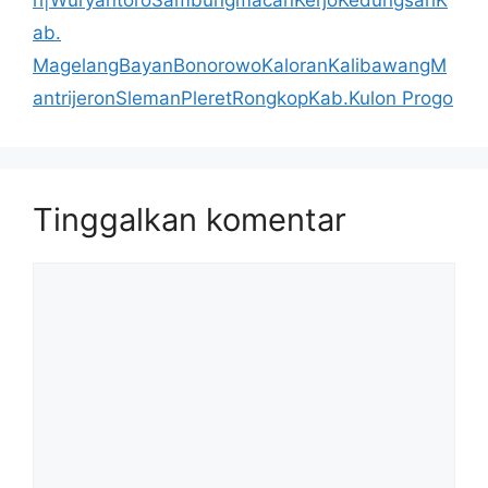
ri|WuryantoroSambungmacanKerjoKedungsariK
ab.
MagelangBayanBonorowoKaloranKalibawangM
antrijeronSlemanPleretRongkopKab.Kulon Progo
Tinggalkan komentar
Komentar