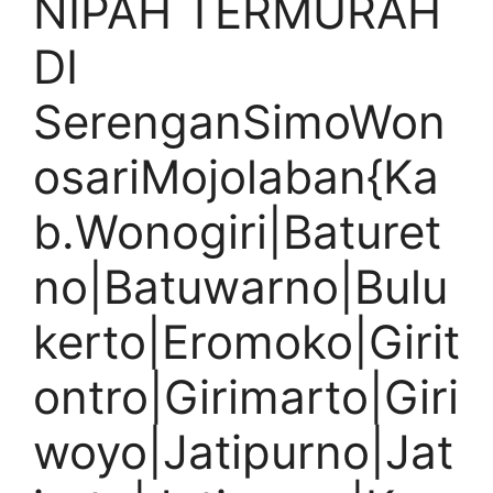
NIPAH TERMURAH
DI
SerenganSimoWon
osariMojolaban{Ka
b.Wonogiri|Baturet
no|Batuwarno|Bulu
kerto|Eromoko|Girit
ontro|Girimarto|Giri
woyo|Jatipurno|Jat