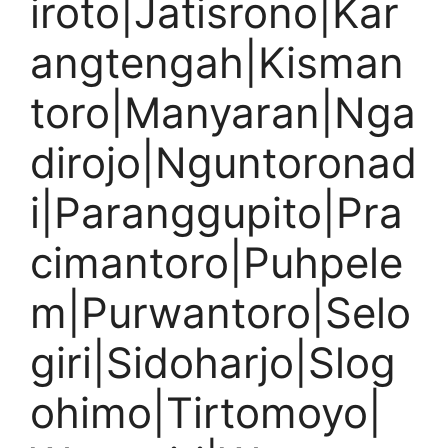
iroto|Jatisrono|Kar
angtengah|Kisman
toro|Manyaran|Nga
dirojo|Nguntoronad
i|Paranggupito|Pra
cimantoro|Puhpele
m|Purwantoro|Selo
giri|Sidoharjo|Slog
ohimo|Tirtomoyo|