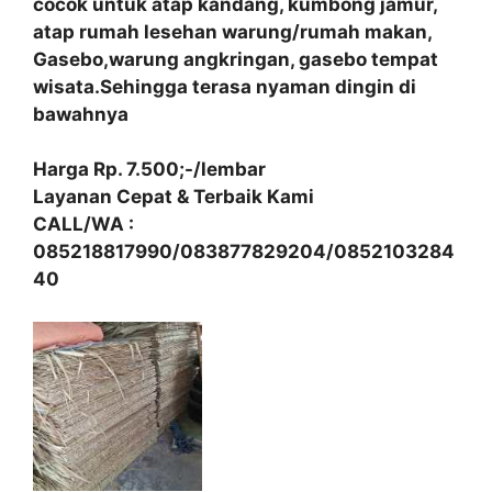
cocok untuk atap kandang, kumbong jamur,
atap rumah lesehan warung/rumah makan,
Gasebo,warung angkringan, gasebo tempat
wisata.Sehingga terasa nyaman dingin di
bawahnya
Harga Rp. 7.500;-/lembar
Layanan Cepat & Terbaik Kami
CALL/WA :
085218817990/083877829204/0852103284
40