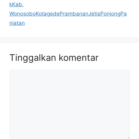
kKab.
WonosoboKotagedePrambananJetisPonjongPa
njatan
Tinggalkan komentar
Komentar