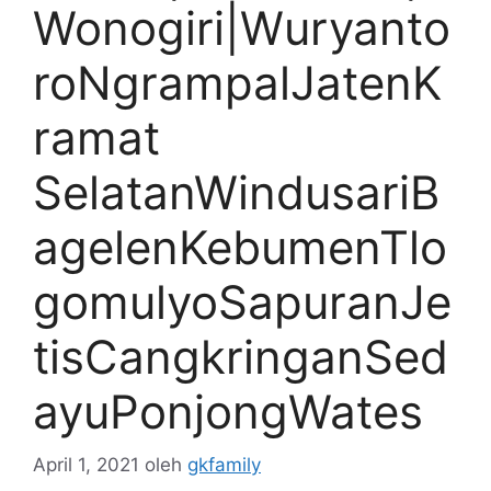
Wonogiri|Wuryanto
roNgrampalJatenK
ramat
SelatanWindusariB
agelenKebumenTlo
gomulyoSapuranJe
tisCangkringanSed
ayuPonjongWates
April 1, 2021
oleh
gkfamily