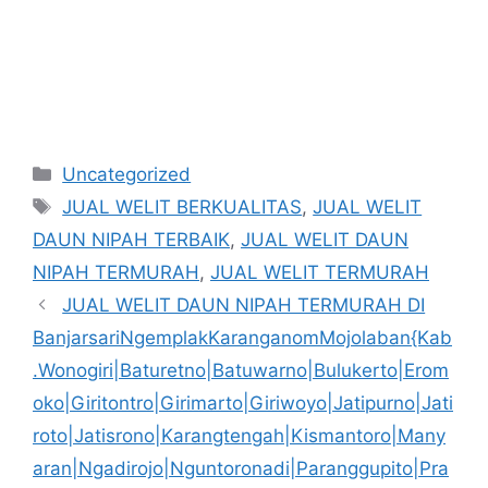
Kategori
Uncategorized
Tag
JUAL WELIT BERKUALITAS
,
JUAL WELIT
DAUN NIPAH TERBAIK
,
JUAL WELIT DAUN
NIPAH TERMURAH
,
JUAL WELIT TERMURAH
JUAL WELIT DAUN NIPAH TERMURAH DI
BanjarsariNgemplakKaranganomMojolaban{Kab
.Wonogiri|Baturetno|Batuwarno|Bulukerto|Erom
oko|Giritontro|Girimarto|Giriwoyo|Jatipurno|Jati
roto|Jatisrono|Karangtengah|Kismantoro|Many
aran|Ngadirojo|Nguntoronadi|Paranggupito|Pra