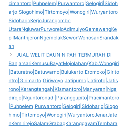
cimantoro|Puhpelem|Purwantoro|Selogiri|Sidoh
arjo|Slogohimo|Tirtomoyo|Wonogiri|Wuryantoro
SidoharjoKerjoJurangombo
UtaraNgluwarPurworejoAdimulyoGemawangKe
pilMantrijeronNgemplakSewonWonosariSrandak
an
JUAL WELIT DAUN NIPAH TERMURAH DI
BanjarsariKemusuBayatMojolaban{Kab.Wonogiri
|Baturetno|Batuwarno|Bulukerto|Eromoko|Girito
ntro|Girimarto|Giriwoyo|Jatipurno|Jatiroto|Jatis
rono|Karangtengah|Kismantoro|Manyaran|Nga
dirojo|Nguntoronadi|Paranggupito|Pracimantoro
|Puhpelem|Purwantoro|Selogiri|Sidoharjo|Slogo
himo|Tirtomoyo|Wonogiri|WuryantoroJenarJate
nKemirirejoSalamGrabagKaranggayamTembara