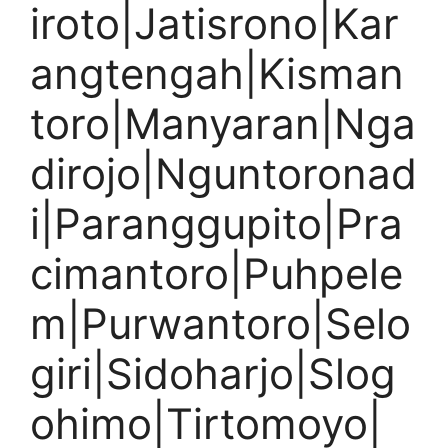
iroto|Jatisrono|Kar
angtengah|Kisman
toro|Manyaran|Nga
dirojo|Nguntoronad
i|Paranggupito|Pra
cimantoro|Puhpele
m|Purwantoro|Selo
giri|Sidoharjo|Slog
ohimo|Tirtomoyo|