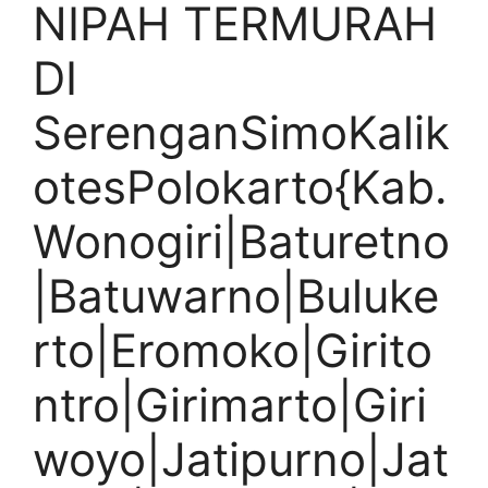
NIPAH TERMURAH
DI
SerenganSimoKalik
otesPolokarto{Kab.
Wonogiri|Baturetno
|Batuwarno|Buluke
rto|Eromoko|Girito
ntro|Girimarto|Giri
woyo|Jatipurno|Jat