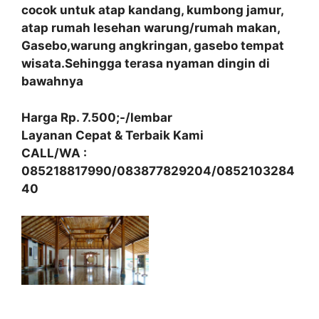
cocok untuk atap kandang, kumbong jamur,
atap rumah lesehan warung/rumah makan,
Gasebo,warung angkringan, gasebo tempat
wisata.Sehingga terasa nyaman dingin di
bawahnya
Harga Rp. 7.500;-/lembar
Layanan Cepat & Terbaik Kami
CALL/WA :
085218817990/083877829204/0852103284
40