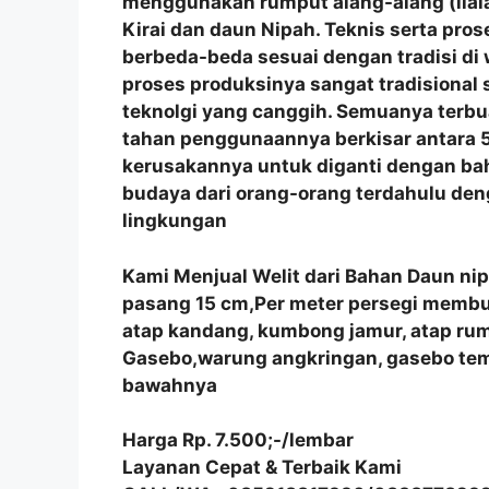
menggunakan rumput alang-alang (ilala
Kirai dan daun Nipah. Teknis serta p
berbeda-beda sesuai dengan tradisi di
proses produksinya sangat tradisional
teknolgi yang canggih. Semuanya terbu
tahan penggunaannya berkisar antara 5
kerusakannya untuk diganti dengan bah
budaya dari orang-orang terdahulu de
lingkungan
Kami Menjual Welit dari Bahan Daun ni
pasang 15 cm,Per meter persegi membutu
atap kandang, kumbong jamur, atap r
Gasebo,warung angkringan, gasebo tem
bawahnya
Harga Rp. 7.500;-/lembar
Layanan Cepat & Terbaik Kami