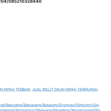
204/085210328440
N NIPAH TERBAIK
,
JUAL WELIT DAUN NIPAH TERMURAH
,
i|Baturetno|Batuwarno|Bulukerto|Eromoko|Giritontro|Giri
rangtengah|Kismantoro|Manyaran|Ngadirojo|Nguntoronadi|Pa