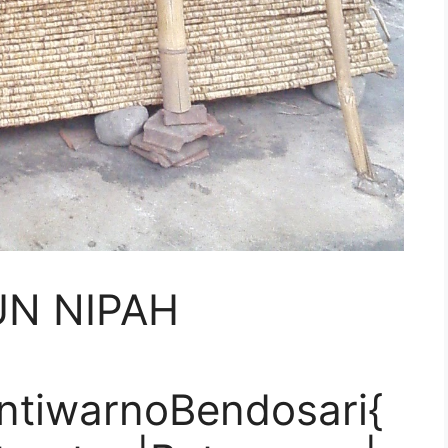
UN NIPAH
ntiwarnoBendosari{