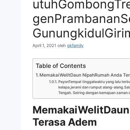
utuhGombongTre
genPrambananS
GunungkidulGiri
April 1, 2021
oleh
gkfamily
Table of Contents
MemakaiWelitDaun NipahRumah Anda Te
PayonTempat tinggalwaktu yang lalu terbu
kelapa,jerami dan rumput alang-alang.Sal
Tengah. Seiring dengan kemajuan zaman d
MemakaiWelitDaun
Terasa Adem