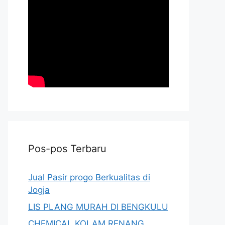
Pos-pos Terbaru
Jual Pasir progo Berkualitas di
Jogja
LIS PLANG MURAH DI BENGKULU
CHEMICAL KOLAM RENANG