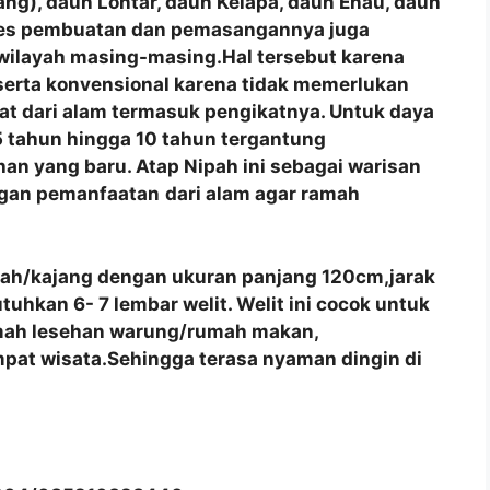
ng), daun Lontar, daun Kelapa, daun Enau, daun
roses pembuatan dan pemasangannya juga
 wilayah masing-masing.Hal tersebut karena
 serta konvensional karena tidak memerlukan
at dari alam termasuk pengikatnya. Untuk daya
 tahun hingga 10 tahun tergantung
an yang baru. Atap Nipah ini sebagai warisan
ngan pemanfaatan
dari alam agar ramah
pah/kajang dengan ukuran panjang 120cm,jarak
hkan 6- 7 lembar welit. Welit ini cocok untuk
umah lesehan warung/rumah makan,
pat wisata.Sehingga terasa nyaman dingin di