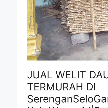
JUAL WELIT DA
TERMURAH DI
SerenganSeloGa