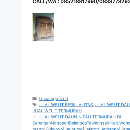
CALL/WA : 085218817990/083877829
Kategori
Uncategorized
Tag
JUAL WELIT BERKUALITAS
,
JUAL WELIT DAU
JUAL WELIT TERMURAH
JUAL WELIT DAUN NIPAH TERMURAH DI
SerenganNogosariDelangguTawangsari{Kab.Wonogir
marto|Giriwoyo|Jatipurno|Jatiroto|Jatisrono|Ka