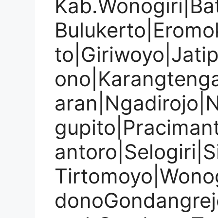
Kab.Wonogiri|Ba
Bulukerto|Eromok
to|Giriwoyo|Jatip
ono|Karangteng
aran|Ngadirojo|
gupito|Praciman
antoro|Selogiri|
Tirtomoyo|Wonog
donoGondangrej