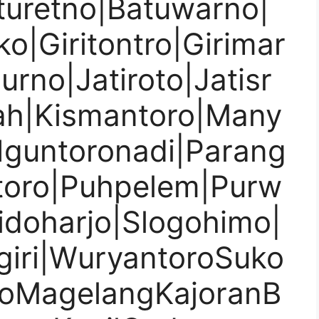
turetno|Batuwarno|
o|Giritontro|Girimar
urno|Jatiroto|Jatisr
ah|Kismantoro|Many
Nguntoronadi|Parang
toro|Puhpelem|Purw
Sidoharjo|Slogohimo|
iri|WuryantoroSuko
oMagelangKajoranB