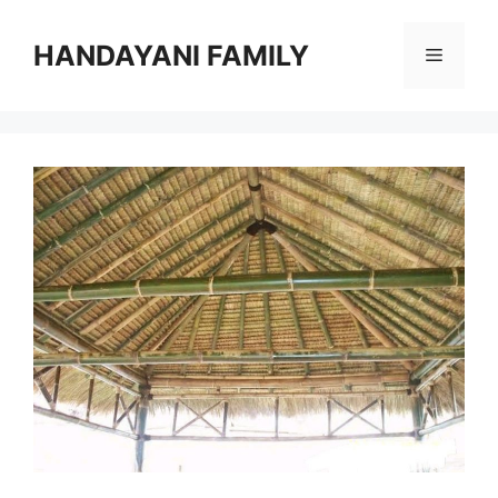
Langsung
ke
HANDAYANI FAMILY
Menu
isi