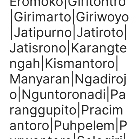
Eromoko|Giritontro
|Girimarto|Giriwoyo
|Jatipurno|Jatiroto|
Jatisrono|Karangte
ngah|Kismantoro|
Manyaran|Ngadiroj
o|Nguntoronadi|Pa
ranggupito|Pracim
antoro|Puhpelem|P