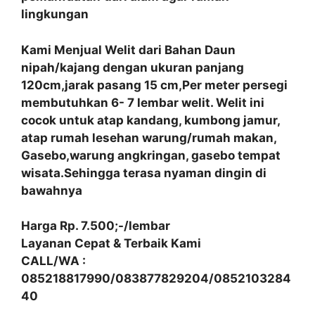
lingkungan
Kami Menjual Welit dari Bahan Daun
nipah/kajang dengan ukuran panjang
120cm,jarak pasang 15 cm,Per meter persegi
membutuhkan 6- 7 lembar welit. Welit ini
cocok untuk atap kandang, kumbong jamur,
atap rumah lesehan warung/rumah makan,
Gasebo,warung angkringan, gasebo tempat
wisata.Sehingga terasa nyaman dingin di
bawahnya
Harga Rp. 7.500;-/lembar
Layanan Cepat & Terbaik Kami
CALL/WA :
085218817990/083877829204/0852103284
40