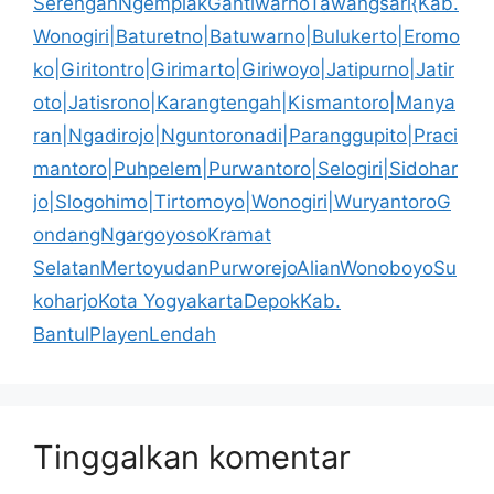
SerenganNgemplakGantiwarnoTawangsari{Kab.
Wonogiri|Baturetno|Batuwarno|Bulukerto|Eromo
ko|Giritontro|Girimarto|Giriwoyo|Jatipurno|Jatir
oto|Jatisrono|Karangtengah|Kismantoro|Manya
ran|Ngadirojo|Nguntoronadi|Paranggupito|Praci
mantoro|Puhpelem|Purwantoro|Selogiri|Sidohar
jo|Slogohimo|Tirtomoyo|Wonogiri|WuryantoroG
ondangNgargoyosoKramat
SelatanMertoyudanPurworejoAlianWonoboyoSu
koharjoKota YogyakartaDepokKab.
BantulPlayenLendah
Tinggalkan komentar