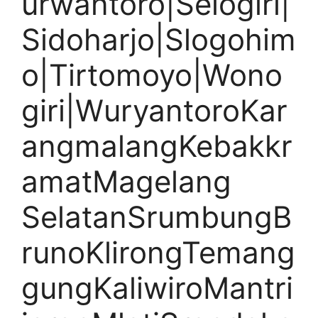
urwantoro|Selogiri|
Sidoharjo|Slogohim
o|Tirtomoyo|Wono
giri|WuryantoroKar
angmalangKebakkr
amatMagelang
SelatanSrumbungB
runoKlirongTemang
gungKaliwiroMantri