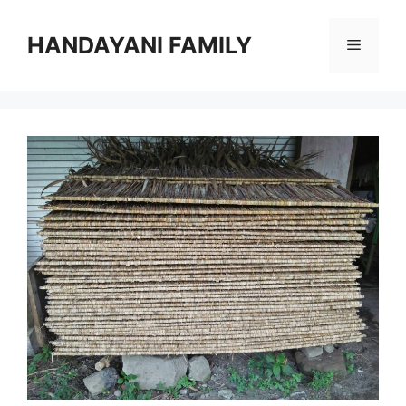
Langsung
ke
HANDAYANI FAMILY
Menu
isi