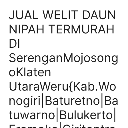
JUAL WELIT DAUN
NIPAH TERMURAH
DI
SerenganMojosong
oKlaten
UtaraWeru{Kab.Wo
nogiri|Baturetno|Ba
tuwarno|Bulukerto|