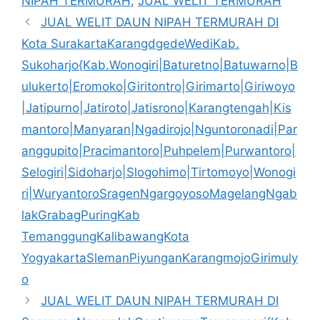
NIPAH TERMURAH
,
JUAL WELIT TERMURAH
JUAL WELIT DAUN NIPAH TERMURAH DI
Kota SurakartaKarangdgedeWediKab.
Sukoharjo{Kab.Wonogiri|Baturetno|Batuwarno|B
ulukerto|Eromoko|Giritontro|Girimarto|Giriwoyo
|Jatipurno|Jatiroto|Jatisrono|Karangtengah|Kis
mantoro|Manyaran|Ngadirojo|Nguntoronadi|Par
anggupito|Pracimantoro|Puhpelem|Purwantoro|
Selogiri|Sidoharjo|Slogohimo|Tirtomoyo|Wonogi
ri|WuryantoroSragenNgargoyosoMagelangNgab
lakGrabagPuringKab
TemanggungKalibawangKota
YogyakartaSlemanPiyunganKarangmojoGirimuly
o
JUAL WELIT DAUN NIPAH TERMURAH DI