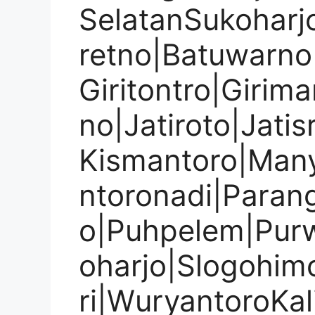
SelatanSukoharj
retno|Batuwarno
Giritontro|Girima
no|Jatiroto|Jati
Kismantoro|Many
ntoronadi|Paran
o|Puhpelem|Purw
oharjo|Slogohim
ri|WuryantoroKa