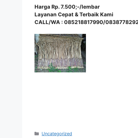
Harga Rp. 7.500;-/lembar
Layanan Cepat & Terbaik Kami
CALL/WA : 085218817990/083877829
Kategori
Uncategorized