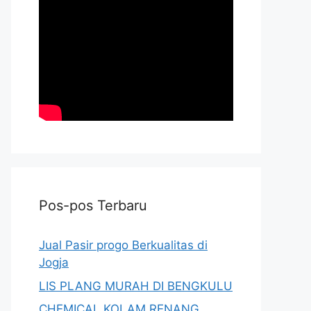
Pos-pos Terbaru
Jual Pasir progo Berkualitas di
Jogja
LIS PLANG MURAH DI BENGKULU
CHEMICAL KOLAM RENANG