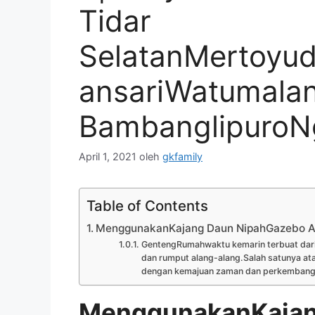
Tidar
SelatanMertoyu
ansariWatumalan
BambanglipuroN
April 1, 2021
oleh
gkfamily
Table of Contents
MenggunakanKajang Daun NipahGazebo A
GentengRumahwaktu kemarin terbuat dari b
dan rumput alang-alang.Salah satunya ata
dengan kemajuan zaman dan perkembangan 
MenggunakanKajan