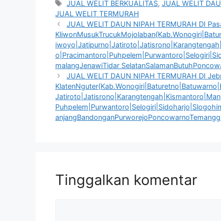
Tag
JUAL WELIT BERKUALITAS
,
JUAL WELIT DAU
JUAL WELIT TERMURAH
JUAL WELIT DAUN NIPAH TERMURAH DI Pas
KliwonMusukTrucukMojolaban{Kab.Wonogiri|Bature
iwoyo|Jatipurno|Jatiroto|Jatisrono|Karangtenga
o|Pracimantoro|Puhpelem|Purwantoro|Selogiri|S
malangJenawiTidar SelatanSalamanButuhPonco
JUAL WELIT DAUN NIPAH TERMURAH DI Jeb
KlatenNguter{Kab.Wonogiri|Baturetno|Batuwarno|B
Jatiroto|Jatisrono|Karangtengah|Kismantoro|Man
Puhpelem|Purwantoro|Selogiri|Sidoharjo|Slogo
anjangBandonganPurworejoPoncowarnoTemanggun
Tinggalkan komentar
Komentar