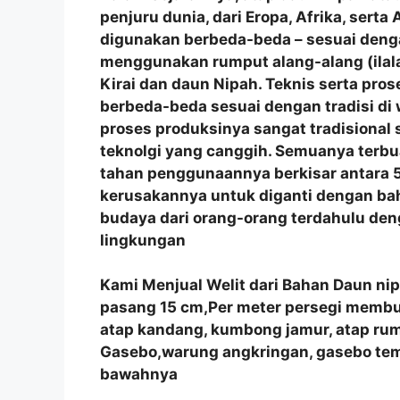
penjuru dunia, dari Eropa, Afrika, sert
digunakan berbeda-beda – sesuai denga
menggunakan rumput alang-alang (ilala
Kirai dan daun Nipah. Teknis serta p
berbeda-beda sesuai dengan tradisi di
proses produksinya sangat tradisional
teknolgi yang canggih. Semuanya terbu
tahan penggunaannya berkisar antara 5
kerusakannya untuk diganti dengan bah
budaya dari orang-orang terdahulu de
lingkungan
Kami Menjual Welit dari Bahan Daun ni
pasang 15 cm,Per meter persegi membutu
atap kandang, kumbong jamur, atap r
Gasebo,warung angkringan, gasebo tem
bawahnya