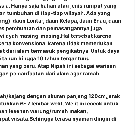
a Asia. Hanya saja bahan atau jenis rumput yang
n tumbuhan di tiap-tiap wilayah. Ada yang
ng), daun Lontar, daun Kelapa, daun Enau, daun
roses pembuatan dan pemasangannya juga
 wilayah masing-masing.Hal tersebut karena
 serta konvensional karena tidak memerlukan
at dari alam termasuk pengikatnya. Untuk daya
 tahun hingga 10 tahun tergantung
an yang baru. Atap Nipah ini sebagai warisan
ngan pemanfaatan
dari alam agar ramah
pah/kajang dengan ukuran panjang 120cm,jarak
hkan 6- 7 lembar welit. Welit ini cocok untuk
umah lesehan warung/rumah makan,
pat wisata.Sehingga terasa nyaman dingin di