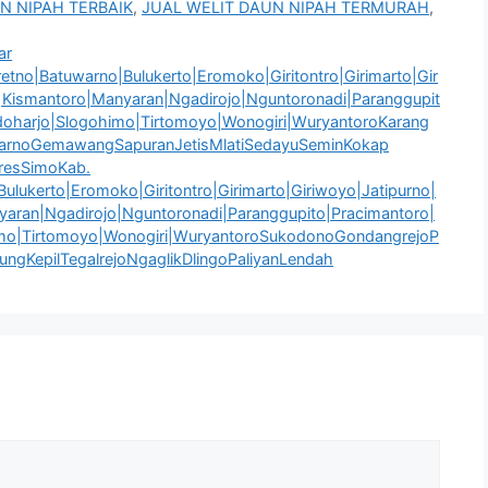
N NIPAH TERBAIK
,
JUAL WELIT DAUN NIPAH TERMURAH
,
ar
tno|Batuwarno|Bulukerto|Eromoko|Giritontro|Girimarto|Gir
h|Kismantoro|Manyaran|Ngadirojo|Nguntoronadi|Paranggupit
idoharjo|Slogohimo|Tirtomoyo|Wonogiri|WuryantoroKarang
warnoGemawangSapuranJetisMlatiSedayuSeminKokap
resSimoKab.
ulukerto|Eromoko|Giritontro|Girimarto|Giriwoyo|Jatipurno|
yaran|Ngadirojo|Nguntoronadi|Paranggupito|Pracimantoro|
himo|Tirtomoyo|Wonogiri|WuryantoroSukodonoGondangrejoP
gKepilTegalrejoNgaglikDlingoPaliyanLendah