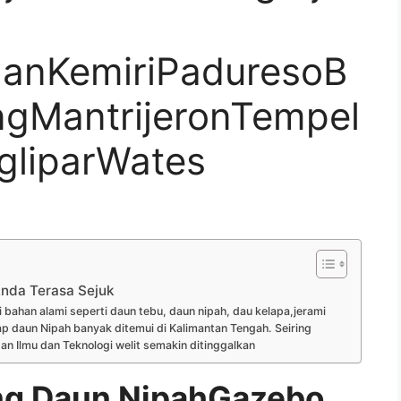
danKemiriPaduresoB
gMantrijeronTempel
gliparWates
nda Terasa Sejuk
ahan alami seperti daun tebu, daun nipah, dau kelapa,jerami
p daun Nipah banyak ditemui di Kalimantan Tengah. Seiring
Ilmu dan Teknologi welit semakin ditinggalkan
g Daun NipahGazebo