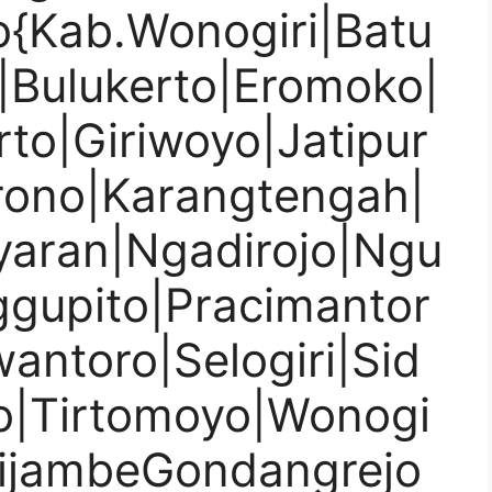
o{Kab.Wonogiri|Batu
|Bulukerto|Eromoko|
rto|Giriwoyo|Jatipur
srono|Karangtengah|
aran|Ngadirojo|Ngu
ggupito|Pracimantor
antoro|Selogiri|Sid
o|Tirtomoyo|Wonogi
lijambeGondangrejo