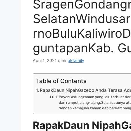
SragenGondangr
SelatanWindusa
rnoBuluKaliwiro
guntapanKab. G
April 1, 2021
oleh
gkfamily
Table of Contents
RapakDaun NipahGazebo Anda Terasa A
PayonGedungzaman yang lalu terbuat dari 
dan rumput alang-alang.Salah satunya ata
dengan kemajuan zaman dan perkembangan 
RapakDaun NipahGa