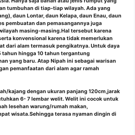
a Asia. Hanya saja bahan atau jenis rumput yang
n tumbuhan di tiap-tiap wilayah. Ada yang
ng), daun Lontar, daun Kelapa, daun Enau, daun
roses pembuatan dan pemasangannya juga
 wilayah masing-masing.Hal tersebut karena
 serta konvensional karena tidak memerlukan
at dari alam termasuk pengikatnya. Untuk daya
 tahun hingga 10 tahun tergantung
an yang baru. Atap Nipah ini sebagai warisan
ngan pemanfaatan
dari alam agar ramah
pah/kajang dengan ukuran panjang 120cm,jarak
hkan 6- 7 lembar welit. Welit ini cocok untuk
umah lesehan warung/rumah makan,
pat wisata.Sehingga terasa nyaman dingin di