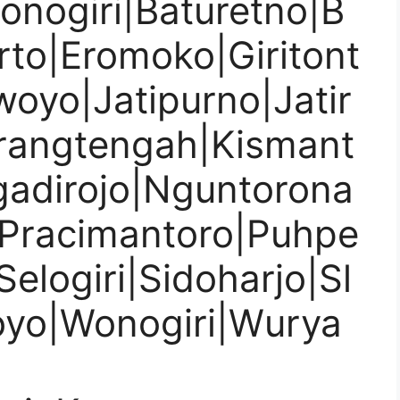
onogiri|Baturetno|B
rto|Eromoko|Giritont
woyo|Jatipurno|Jatir
arangtengah|Kismant
adirojo|Nguntorona
|Pracimantoro|Puhpe
elogiri|Sidoharjo|Sl
oyo|Wonogiri|Wurya