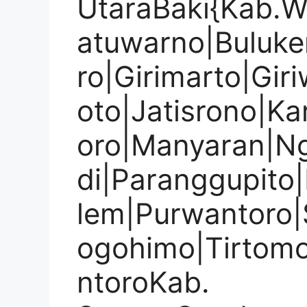
UtaraBaki{Kab.W
atuwarno|Buluke
ro|Girimarto|Giri
oto|Jatisrono|K
oro|Manyaran|Ng
di|Paranggupito
lem|Purwantoro|S
ogohimo|Tirtom
ntoroKab.