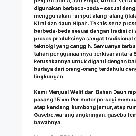
penjuru dunia, dari Eropa, Afrika, sert
digunakan berbeda-beda – sesuai denga
menggunakan rumput alang-alang (ilala
Kirai dan daun Nipah. Teknis serta p
berbeda-beda sesuai dengan tradisi di
proses produksinya sangat tradisional
teknolgi yang canggih. Semuanya terbu
tahan penggunaannya berkisar antara 5
kerusakannya untuk diganti dengan bah
budaya dari orang-orang terdahulu de
lingkungan
Kami Menjual Welit dari Bahan Daun ni
pasang 15 cm,Per meter persegi membutu
atap kandang, kumbong jamur, atap r
Gasebo,warung angkringan, gasebo tem
bawahnya