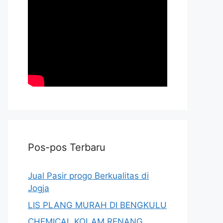
Pos-pos Terbaru
Jual Pasir progo Berkualitas di
Jogja
LIS PLANG MURAH DI BENGKULU
CHEMICAL KOLAM RENANG