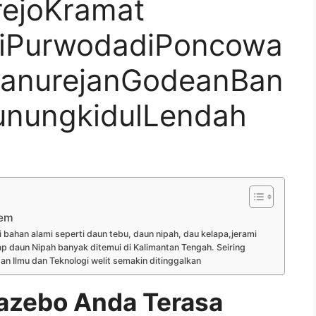
ejoKramat
riPurwodadiPoncowa
DanurejanGodeanBan
unungkidulLendah
dem
bahan alami seperti daun tebu, daun nipah, dau kelapa,jerami
p daun Nipah banyak ditemui di Kalimantan Tengah. Seiring
Ilmu dan Teknologi welit semakin ditinggalkan
zebo Anda Terasa