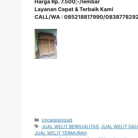
Harga Rp. 7.500;-/lembar
Layanan Cepat & Terbaik Kami
CALL/WA : 085218817990/083877829
Kategori
Uncategorized
Tag
JUAL WELIT BERKUALITAS
,
JUAL WELIT DAU
JUAL WELIT TERMURAH