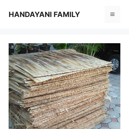
Langsung
ke
HANDAYANI FAMILY
Menu
isi