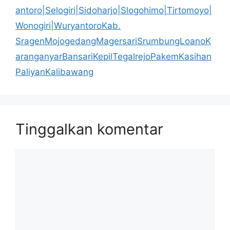
antoro|Selogiri|Sidoharjo|Slogohimo|Tirtomoyo|
Wonogiri|WuryantoroKab.
SragenMojogedangMagersariSrumbungLoanoK
aranganyarBansariKepilTegalrejoPakemKasihan
PaliyanKalibawang
Tinggalkan komentar
Komentar