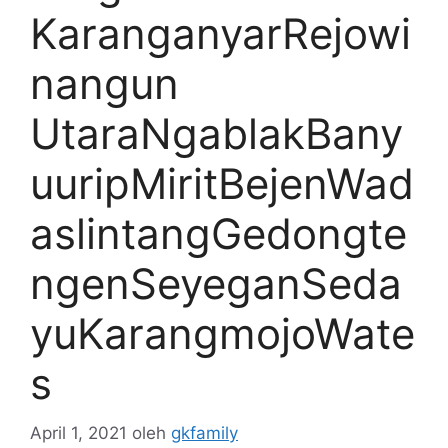
KaranganyarRejowi
nangun
UtaraNgablakBany
uuripMiritBejenWad
aslintangGedongte
ngenSeyeganSeda
yuKarangmojoWate
s
April 1, 2021
oleh
gkfamily