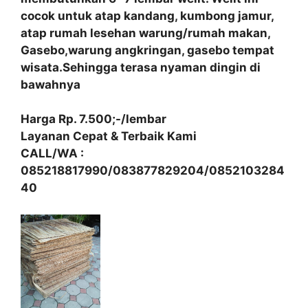
cocok untuk atap kandang, kumbong jamur,
atap rumah lesehan warung/rumah makan,
Gasebo,warung angkringan, gasebo tempat
wisata.Sehingga terasa nyaman dingin di
bawahnya
Harga Rp. 7.500;-/lembar
Layanan Cepat & Terbaik Kami
CALL/WA :
085218817990/083877829204/0852103284
40