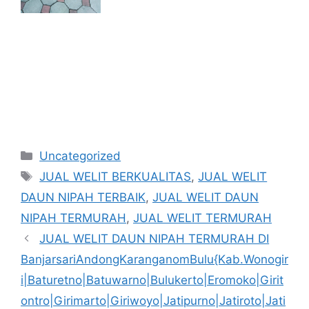
Kategori
Uncategorized
Tag
JUAL WELIT BERKUALITAS
,
JUAL WELIT
DAUN NIPAH TERBAIK
,
JUAL WELIT DAUN
NIPAH TERMURAH
,
JUAL WELIT TERMURAH
JUAL WELIT DAUN NIPAH TERMURAH DI
BanjarsariAndongKaranganomBulu{Kab.Wonogir
i|Baturetno|Batuwarno|Bulukerto|Eromoko|Girit
ontro|Girimarto|Giriwoyo|Jatipurno|Jatiroto|Jati