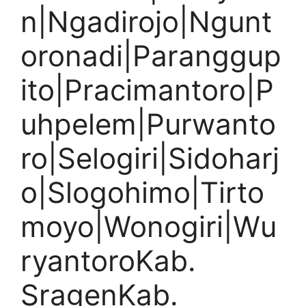
n|Ngadirojo|Ngunt
oronadi|Paranggup
ito|Pracimantoro|P
uhpelem|Purwanto
ro|Selogiri|Sidoharj
o|Slogohimo|Tirto
moyo|Wonogiri|Wu
ryantoroKab.
SragenKab.