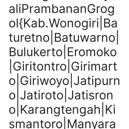
aliPrambananGrog
ol{Kab.Wonogiri|Ba
turetno|Batuwarno|
Bulukerto|Eromoko
|Giritontro|Girimart
o|Giriwoyo|Jatipurn
o|Jatiroto|Jatisron
o|Karangtengah|Ki
smantoro|Manyara