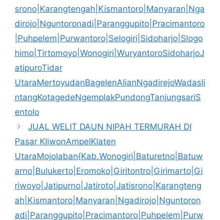
srono|Karangtengah|Kismantoro|Manyaran|Nga
dirojo|Nguntoronadi|Paranggupito|Pracimantoro
|Puhpelem|Purwantoro|Selogiri|Sidoharjo|Slogo
himo|Tirtomoyo|Wonogiri|WuryantoroSidoharjoJ
atipuroTidar
UtaraMertoyudanBagelenAlianNgadirejoWadasli
ntangKotagedeNgemplakPundongTanjungsariS
entolo
JUAL WELIT DAUN NIPAH TERMURAH DI
Pasar KliwonAmpelKlaten
UtaraMojolaban{Kab.Wonogiri|Baturetno|Batuw
arno|Bulukerto|Eromoko|Giritontro|Girimarto|Gi
riwoyo|Jatipurno|Jatiroto|Jatisrono|Karangteng
ah|Kismantoro|Manyaran|Ngadirojo|Nguntoron
adi|Paranggupito|Pracimantoro|Puhpelem|Purw