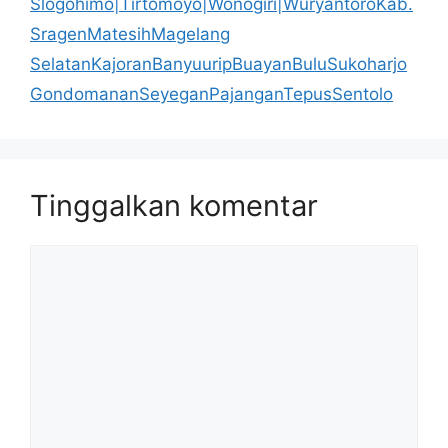
Slogohimo|Tirtomoyo|Wonogiri|WuryantoroKab.
SragenMatesihMagelang
SelatanKajoranBanyuuripBuayanBuluSukoharjo
GondomananSeyeganPajanganTepusSentolo
Tinggalkan komentar
Komentar