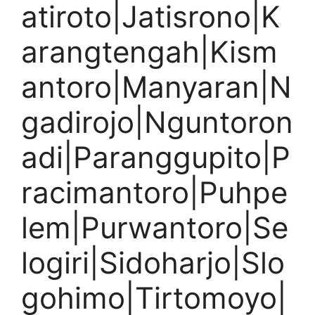
atiroto|Jatisrono|K
arangtengah|Kism
antoro|Manyaran|N
gadirojo|Nguntoron
adi|Paranggupito|P
racimantoro|Puhpe
lem|Purwantoro|Se
logiri|Sidoharjo|Slo
gohimo|Tirtomoyo|