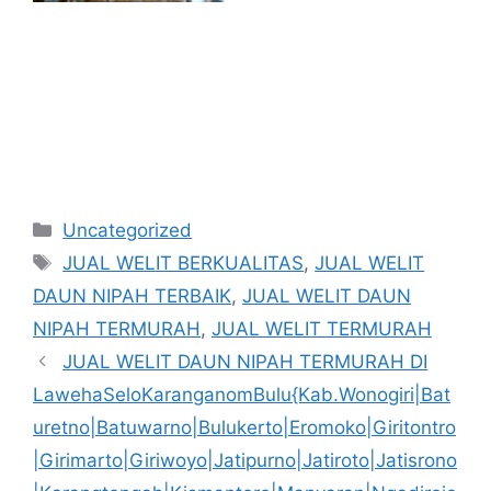
Kategori
Uncategorized
Tag
JUAL WELIT BERKUALITAS
,
JUAL WELIT
DAUN NIPAH TERBAIK
,
JUAL WELIT DAUN
NIPAH TERMURAH
,
JUAL WELIT TERMURAH
JUAL WELIT DAUN NIPAH TERMURAH DI
LawehaSeloKaranganomBulu{Kab.Wonogiri|Bat
uretno|Batuwarno|Bulukerto|Eromoko|Giritontro
|Girimarto|Giriwoyo|Jatipurno|Jatiroto|Jatisrono