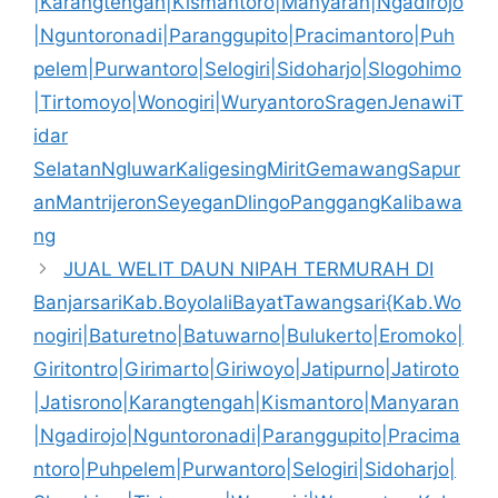
|Karangtengah|Kismantoro|Manyaran|Ngadirojo
|Nguntoronadi|Paranggupito|Pracimantoro|Puh
pelem|Purwantoro|Selogiri|Sidoharjo|Slogohimo
|Tirtomoyo|Wonogiri|WuryantoroSragenJenawiT
idar
SelatanNgluwarKaligesingMiritGemawangSapur
anMantrijeronSeyeganDlingoPanggangKalibawa
ng
JUAL WELIT DAUN NIPAH TERMURAH DI
BanjarsariKab.BoyolaliBayatTawangsari{Kab.Wo
nogiri|Baturetno|Batuwarno|Bulukerto|Eromoko|
Giritontro|Girimarto|Giriwoyo|Jatipurno|Jatiroto
|Jatisrono|Karangtengah|Kismantoro|Manyaran
|Ngadirojo|Nguntoronadi|Paranggupito|Pracima
ntoro|Puhpelem|Purwantoro|Selogiri|Sidoharjo|