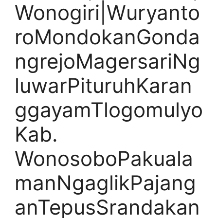
Wonogiri|Wuryanto
roMondokanGonda
ngrejoMagersariNg
luwarPituruhKaran
ggayamTlogomulyo
Kab.
WonosoboPakuala
manNgaglikPajang
anTepusSrandakan