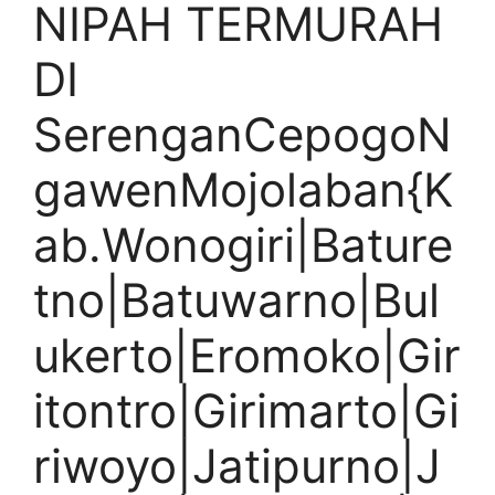
NIPAH TERMURAH
DI
SerenganCepogoN
gawenMojolaban{K
ab.Wonogiri|Bature
tno|Batuwarno|Bul
ukerto|Eromoko|Gir
itontro|Girimarto|Gi
riwoyo|Jatipurno|J