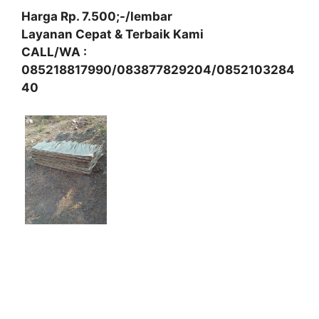
Harga Rp. 7.500;-/lembar
Layanan Cepat & Terbaik Kami
CALL/WA :
085218817990/083877829204/0852103284
40