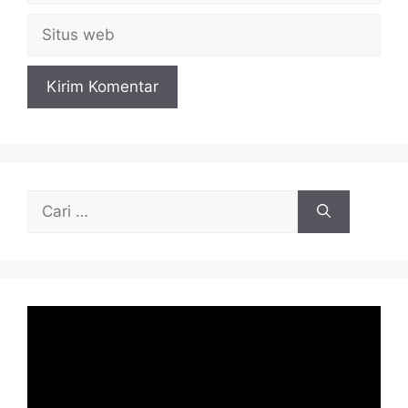
Situs
web
Cari
untuk: