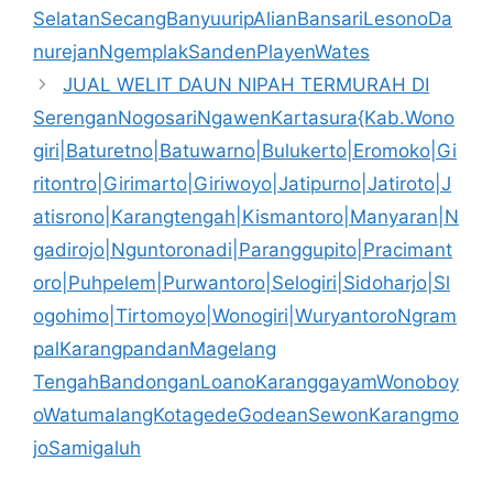
SelatanSecangBanyuuripAlianBansariLesonoDa
nurejanNgemplakSandenPlayenWates
JUAL WELIT DAUN NIPAH TERMURAH DI
SerenganNogosariNgawenKartasura{Kab.Wono
giri|Baturetno|Batuwarno|Bulukerto|Eromoko|Gi
ritontro|Girimarto|Giriwoyo|Jatipurno|Jatiroto|J
atisrono|Karangtengah|Kismantoro|Manyaran|N
gadirojo|Nguntoronadi|Paranggupito|Pracimant
oro|Puhpelem|Purwantoro|Selogiri|Sidoharjo|Sl
ogohimo|Tirtomoyo|Wonogiri|WuryantoroNgram
palKarangpandanMagelang
TengahBandonganLoanoKaranggayamWonoboy
oWatumalangKotagedeGodeanSewonKarangmo
joSamigaluh