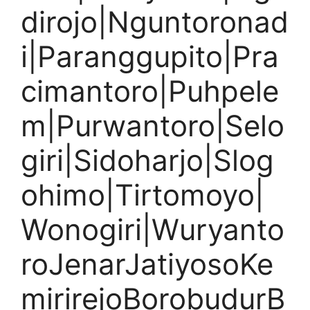
dirojo|Nguntoronad
i|Paranggupito|Pra
cimantoro|Puhpele
m|Purwantoro|Selo
giri|Sidoharjo|Slog
ohimo|Tirtomoyo|
Wonogiri|Wuryanto
roJenarJatiyosoKe
mirirejoBorobudurB