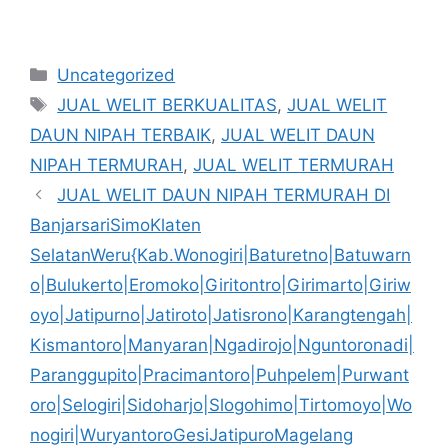
Kategori
Uncategorized
Tag
JUAL WELIT BERKUALITAS
,
JUAL WELIT
DAUN NIPAH TERBAIK
,
JUAL WELIT DAUN
NIPAH TERMURAH
,
JUAL WELIT TERMURAH
JUAL WELIT DAUN NIPAH TERMURAH DI
BanjarsariSimoKlaten
SelatanWeru{Kab.Wonogiri|Baturetno|Batuwarn
o|Bulukerto|Eromoko|Giritontro|Girimarto|Giriw
oyo|Jatipurno|Jatiroto|Jatisrono|Karangtengah|
Kismantoro|Manyaran|Ngadirojo|Nguntoronadi|
Paranggupito|Pracimantoro|Puhpelem|Purwant
oro|Selogiri|Sidoharjo|Slogohimo|Tirtomoyo|Wo
nogiri|WuryantoroGesiJatipuroMagelang