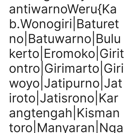
antiwarnoWeru{Ka
b.Wonogiri|Baturet
no|Batuwarno|Bulu
kerto|Eromoko|Girit
ontro|Girimarto|Giri
woyo|Jatipurno|Jat
iroto|Jatisrono|Kar
angtengah|Kisman
toro|Manyaran|Nga