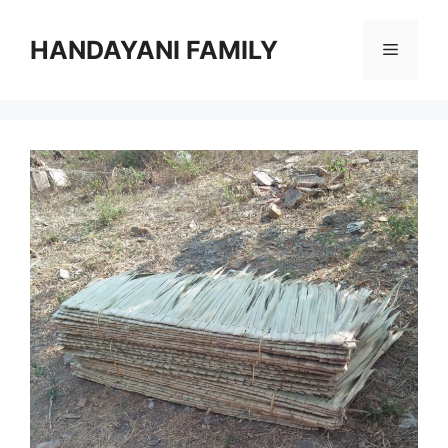
Langsung
ke
HANDAYANI FAMILY
Menu
isi