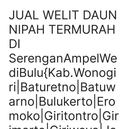
JUAL WELIT DAUN
NIPAH TERMURAH
DI
SerenganAmpelWe
diBulu{Kab.Wonogi
ri|Baturetno|Batuw
arno|Bulukerto|Ero
moko|Giritontro|Gir