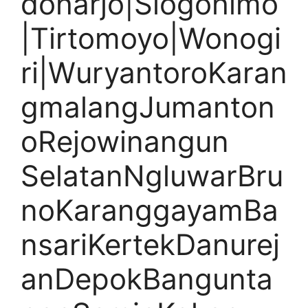
doharjo|Slogohimo
|Tirtomoyo|Wonogi
ri|WuryantoroKaran
gmalangJumanton
oRejowinangun
SelatanNgluwarBru
noKaranggayamBa
nsariKertekDanurej
anDepokBangunta