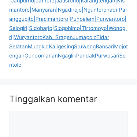
|Jatipurno|Jatiroto|Jatisrono|Karangtengah|Kis
mantoro|Manyaran|Ngadirojo|Nguntoronadi|Par
anggupito|Pracimantoro|Puhpelem|Purwantoro|
Selogiri|Sidoharjo|Slogohimo|Tirtomoyo|Wonogi
ri|WuryantoroKab. SragenJumapoloTidar
SelatanMungkidKaligesingSruwengBansariMojot
engahGondomananNgaglikPandakPurwosariSe
ntolo
Tinggalkan komentar
Komentar