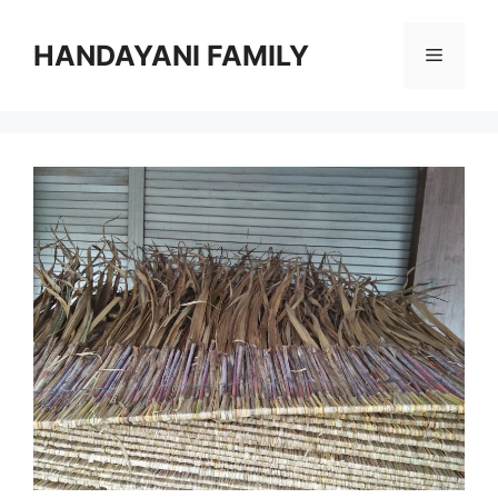
Langsung
ke
HANDAYANI FAMILY
Menu
isi