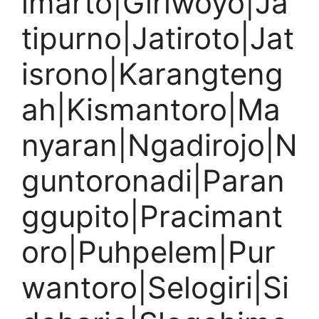
imarto|Giriwoyo|Ja
tipurno|Jatiroto|Jat
isrono|Karangteng
ah|Kismantoro|Ma
nyaran|Ngadirojo|N
guntoronadi|Paran
ggupito|Pracimant
oro|Puhpelem|Pur
wantoro|Selogiri|Si