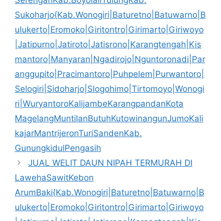
SerenganKab.BoyolaliTulungKab.
Sukoharjo{Kab.Wonogiri|Baturetno|Batuwarno|B
ulukerto|Eromoko|Giritontro|Girimarto|Giriwoyo
|Jatipurno|Jatiroto|Jatisrono|Karangtengah|Kis
mantoro|Manyaran|Ngadirojo|Nguntoronadi|Par
anggupito|Pracimantoro|Puhpelem|Purwantoro|
Selogiri|Sidoharjo|Slogohimo|Tirtomoyo|Wonogi
ri|WuryantoroKalijambeKarangpandanKota
MagelangMuntilanButuhKutowinangunJumoKali
kajarMantrijeronTuriSandenKab.
GunungkidulPengasih
JUAL WELIT DAUN NIPAH TERMURAH DI
LawehaSawitKebon
ArumBaki{Kab.Wonogiri|Baturetno|Batuwarno|B
ulukerto|Eromoko|Giritontro|Girimarto|Giriwoyo